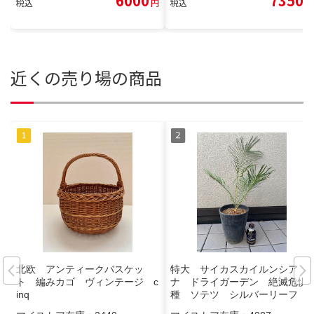
6000
7350
税込
円
税込
円
近くの売り場の商品
北欧 アンティークバスケッ
特大 サイカスカイルンシア
ト 編みカゴ ヴィンテージ c
ナ ドライガーデン 絶滅危惧
inq
種 ソテツ シルバーリーフ