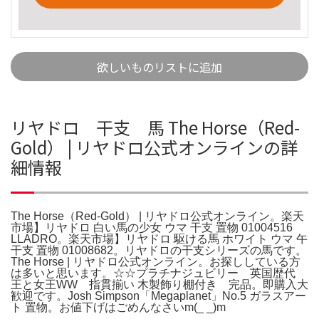
欲しいものリストに追加
リヤドロ 干支 馬 The Horse（Red-
Gold） | リヤドロ公式オンラインの詳
細情報
The Horse（Red-Gold） | リヤドロ公式オンライン。楽天
市場】リヤドロ 白い馬の少女 ウマ 干支 置物 01004516
LLADRO。楽天市場】リヤドロ 駆ける馬 ホワイト ウマ 午
干支 置物 01008682。リヤドロの干支シリーズの馬です。
The Horse | リヤドロ公式オンライン。お探ししている方
は多いと思います。☆☆プラチナジュビリー 英国歴代
王と女王WW 指貫揃い 木製飾り棚付き 完品。即購入大
歓迎です。Josh Simpson「Megaplanet」No.5 ガラスアー
ト 置物。お値下げはごめんなさいm(_ _)m