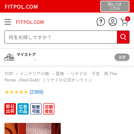
詳しくは
FITPOL.COM
こちら
0
FITPOL.COM
マイストア
変更
TOP
インテリア小物
置物
リヤドロ 干支 馬 The
Horse（Red-Gold） | リヤドロ公式オンライン
(2369)