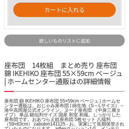
カートに入れる
欲しいものリストに追加
座布団 14枚組 まとめ売り 座布団
錦 IKEHIKO 座布団 55×59cm ベージュ
| ホームセンター通販はの詳細情報
座布団 錦 IKEHIKO 座布団 55×59cm ベージュ | ホームセ
ンター通販は。おじゃみ座布団 | 綿生地（S～Lサイズ） –
洛中高岡屋公式オンライン。ヌード座布団 （中身三層タ
イプ） 単品 銘仙判サイズ 国産 和室 和風。しっかりした
座布団です。おあつらえ紋座布団 5枚セット 八端判
（59×63cm） zabuton141125 - お。実家にて長期保管され
ていたものになります。arflexクッション1点 インテリ