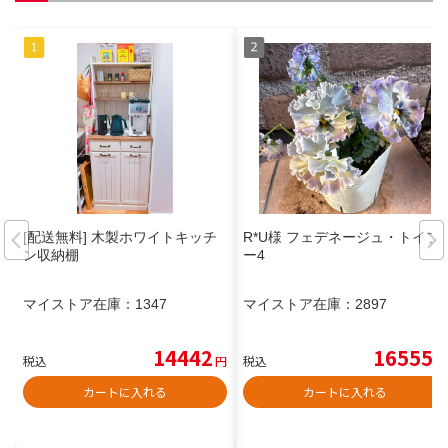
[配送無料] 木製ホワイトキッチ
R*U様 フェデネージュ・トイプ
ン収納棚
ー4
マイストア在庫：
1347
マイストア在庫：
2897
14442
16555
税込
円
税込
円
カートに入れる
カートに入れる