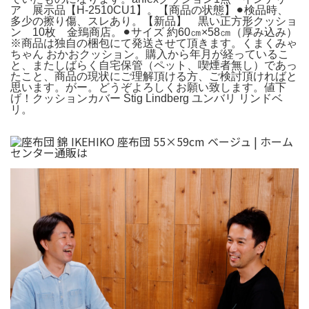
ア 展示品【H-2510CU1】。【商品の状態】⚫︎検品時、
多少の擦り傷、スレあり。【新品】 黒い正方形クッショ
ン 10枚 金鵄商店。⚫︎サイズ 約60㎝×58㎝（厚み込み）
※商品は独自の梱包にて発送させて頂きます。くまくみゃ
ちゃん おかおクッション。購入から年月が経っているこ
と、またしばらく自宅保管（ペット、喫煙者無し）であっ
たこと、商品の現状にご理解頂ける方、ご検討頂ければと
思います。がー。どうぞよろしくお願い致します。値下
げ！クッションカバー Stig Lindberg ユンバリ リンドベ
リ。