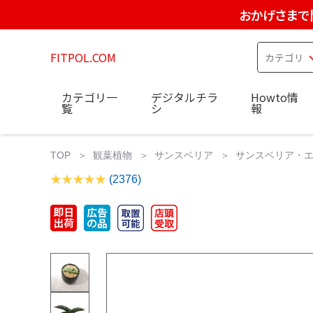
おかげさまで
FITPOL.COM
カテゴリ一
デジタルチラ
Howto情
覧
シ
報
TOP
観葉植物
サンスベリア
サンスベリア・エー
(2376)