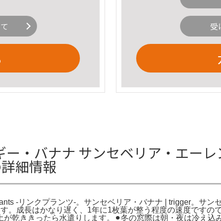
いて
受
る
ー・バナナ サンセベリア・エーレンベ
-の詳細情報
ants -リンクプランツ-。サンセベリア・バナナ | trigger。サンセ
うございます。成長はかなり遅く、1年に1枚葉が整う程度の速度で
土が乾ききったら水遣りします。⚫︎冬の窓際は朝・夜は冷え込