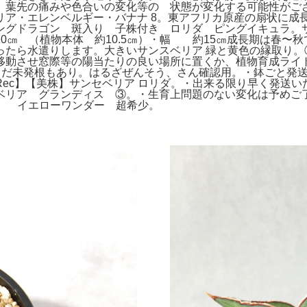
、葉先の痛みや色合いの変化等の 状態が変化する可能性がご
リア・エレンベルギー・バナナ 8。東アフリカ原産の扇状に成
ングドラゴン 斑入り 子株付き ロリダ ピングイキュラ。
0㎝ （植物本体 約10.5㎝）・幅 約15㎝成長期は春〜
ったら水遣りします。大きいサンスベリア 緑と黄色の縁取り。①
移動させ窓際等の陽当たりの良い場所に置くか、植物育成ライト
まだ未発根もあり。はるざぜんそう、さん確認用。・鉢ごと発送
ec】【美株】サンセベリア ロリダ。・出来る限り早く発送
ベリア グランディス ③。・生育上問題のない変化は予めご
パー イエローワンダー 超希少。