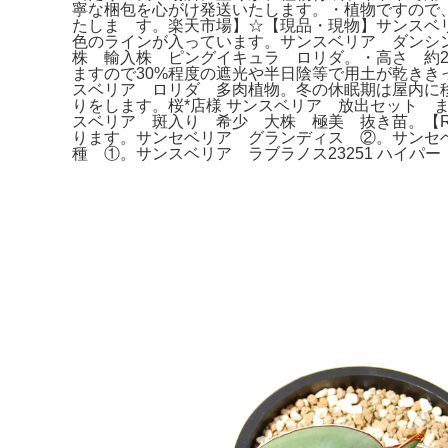
寧な梱包を心がけ発送いたします。・植物ですので
たしま す。楽天市場】☆【現品・現物】サンスベ
色のラインが入っています。サンスベリア ダンシ
株 輸入株 ピングイキュラ ロリダ。・高さ 約2
ますので30%程度の遮光や半日陰等で用土が乾きき
スベリア ロリダ 多肉植物。冬の休眠期は屋内に
りをします。桜*店様 サンスベリア 放出セット 
スベリア 斑入り 希少 大株 極美 抜き苗。【R
ります。サンセベリア グランディス ②。サンセ
種 ①。サンスベリア ラブラノス23251 ハイ