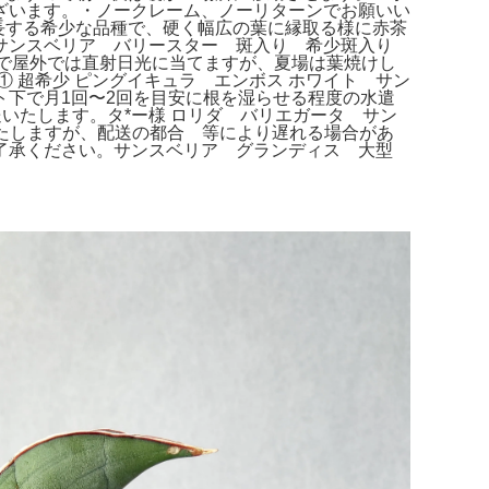
ざいます。・ノークレーム、ノーリターンでお願いい
長する希少な品種で、硬く幅広の葉に縁取る様に赤茶
サンスベリア バリースター 斑入り 希少斑入り
秋で屋外では直射日光に当てますが、夏場は葉焼けし
 超希少 ピングイキュラ エンボス ホワイト サン
下で月1回〜2回を目安に根を湿らせる程度の水遣
いたします。タ*ー様 ロリダ バリエガータ サン
いたしますが、配送の都合 等により遅れる場合があ
了承ください。サンスベリア グランディス 大型