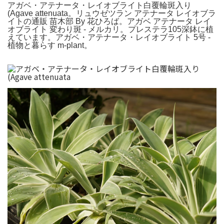
アガベ・アテナータ・レイオブライト白覆輪斑入り
(Agave attenuata。リュウゼツラン アテナータ レイオブラ
イトの通販 苗木部 By 花ひろば。アガベ アテナータ レイ
オブライト 変わり斑 - メルカリ。プレステラ105深鉢に植
えています。アガベ・アテナータ・レイオブライト 5号 -
植物と暮らす m-plant。