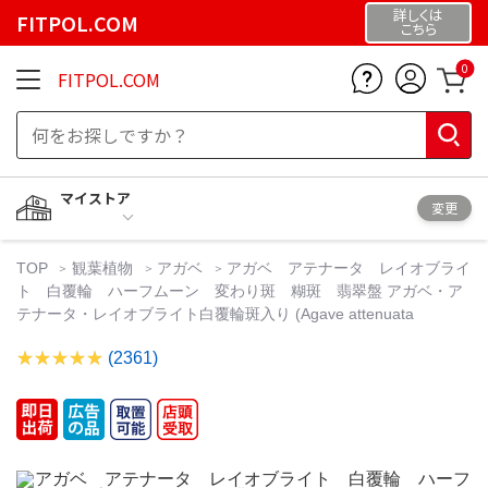
詳しくは
FITPOL.COM
こちら
0
FITPOL.COM
マイストア
変更
TOP
観葉植物
アガベ
アガベ アテナータ レイオブライ
ト 白覆輪 ハーフムーン 変わり斑 糊斑 翡翠盤 アガベ・ア
テナータ・レイオブライト白覆輪斑入り (Agave attenuata
(2361)