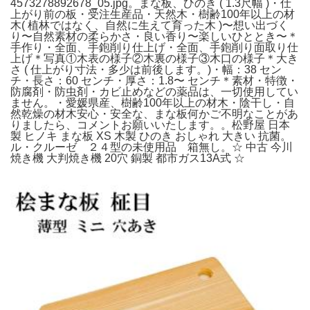
4573278892678_05.jpg。まな板、ひのき ( 1.3尺幅 )・仕
上がり前の板・受注生産品・天然木・樹齢100年以上の材
木( 植林ではなく、自然に生えて育った木 )〜想い出づく
り〜自然素材の柔らかさ・良い香り〜楽しいひととき〜＊
手作り・全面、手鉋削り仕上げ・全面、手鉋削り面取り仕
上げ＊写真①木表の様子②木裏の様子③木口の様子＊大き
さ ( 仕上がり寸法・多少は前後します。)・幅：38 セン
チ・長さ：60 センチ・厚さ：1.8〜 センチ＊素材・特徴・
防腐剤・防虫剤・カビ止めなどの薬品は、一切使用してい
ません。・愛媛県産、樹齢100年以上の材木・陰干し・自
然乾燥の材木安心・安全な、まな板何かご不明なことがあ
りましたら、コメントお願いいたします。。松野屋 日本
製 ヒノキ まな板 XS 木製 ひのき おしゃれ 大きい 抗菌。
ル・クルーゼ ２４型の未使用品 箱無し。☆ 中古 今川
焼き機 大判焼き機 20穴 銅製 都市ガス13A式 ☆