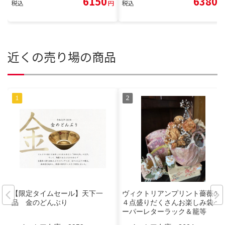
6150
6380
税込
円
税込
円
近くの売り場の商品
【限定タイムセール】天下一
ヴィクトリアンプリント薔薇の
品 金のどんぶり
４点盛りだくさんお楽しみ袋ペ
ーパーレターラック＆籠等