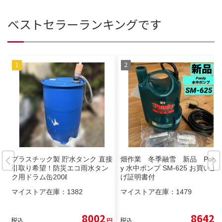
ベストセラーランキングです
プラスチック製 貯水タンク 直接
畑作業 冬季融雪 新品 Pond
引取り希望！防災エコ雨水タン
y 水中ポンプ SM-625 お買い上
ク用ドラム缶200ℓ
げ証明書付
マイストア在庫：
1382
マイストア在庫：
1479
8002
8642
税込
円
税込
円