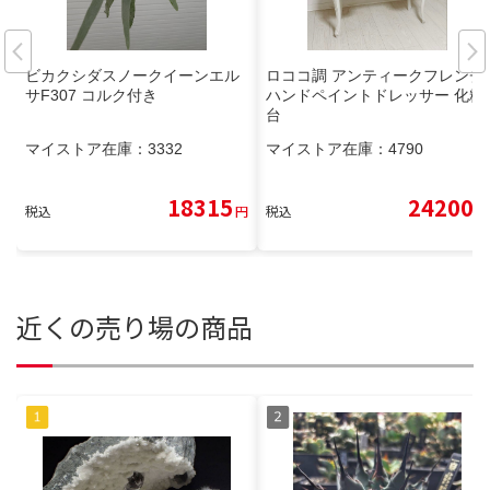
ビカクシダスノークイーンエル
ロココ調 アンティークフレンチ
サF307 コルク付き
ハンドペイントドレッサー 化粧
台
マイストア在庫：
3332
マイストア在庫：
4790
18315
24200
税込
円
税込
円
近くの売り場の商品