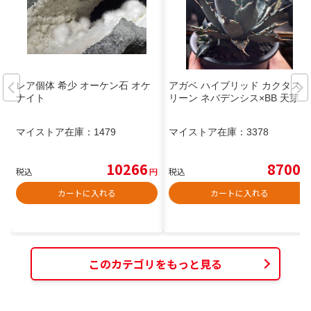
レア個体 希少 オーケン石 オケ
アガベ ハイブリッド カクタスグ
ナイト
リーン ネバデンシス×BB 天芽
マイストア在庫：
1479
マイストア在庫：
3378
10266
8700
税込
円
税込
円
カートに入れる
カートに入れる
このカテゴリをもっと見る