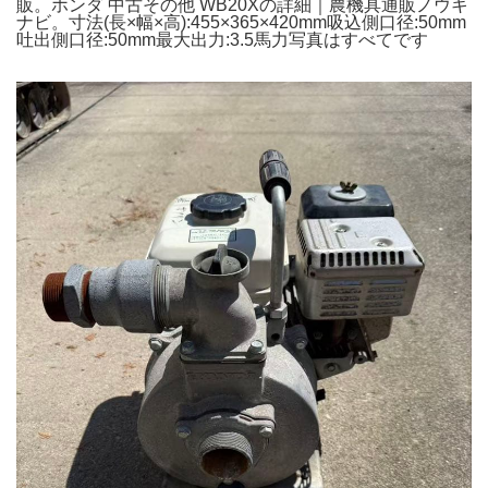
販。ホンダ 中古その他 WB20Xの詳細｜農機具通販ノウキ
ナビ。寸法(長×幅×高):455×365×420mm吸込側口径:50mm
吐出側口径:50mm最大出力:3.5馬力写真はすべてです