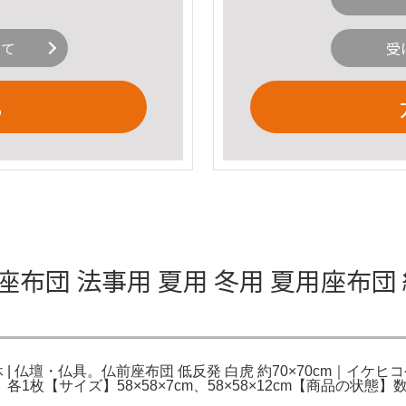
いて
受
る
団 法事用 夏用 冬用 夏用座布団 紗
休 | 仏壇・仏具。仏前座布団 低反発 白虎 約70×70cm｜イケ
枚【サイズ】58×58×7cm、58×58×12cm【商品の状態
。