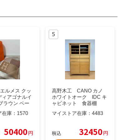
S エルメス クッ
高野木工 CANO カノ
ディアゴナルイ
ホワイトオーク IDC キ
ブラウン ベー
ャビネット 食器棚
ア在庫：
1570
マイストア在庫：
4483
50400
32450
円
円
税込