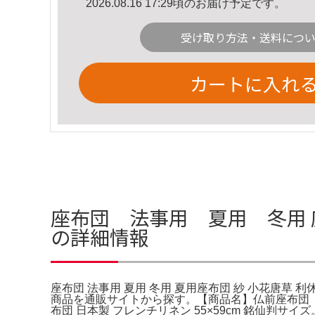
2026.08.16 17:29頃のお届け予定です。
受け取り方法・送料につ
カートに入れ
座布団 法事用 夏用 冬用 座布
の詳細情報
座布団 法事用 夏用 冬用 夏用座布団 紗 小花唐草 利
商品を通販サイトから探す。【商品名】仏前座布団 各1
布団 日本製 フレンチリネン 55×59cm 銘仙判サイズ