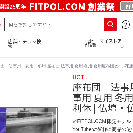
FITPOL.COM 創業祭
詳
開設25周年
マイストア
店舗・チラシ検
索
団 法事用 夏用 冬用 座布団 法事用 夏用 冬用 夏用座布団 紗 小花唐草
HOT !
座布団 法事
事用 夏用 冬
利休 | 仏壇・
※FITPOL.COM 限定モデル
YouTuberの皆様に商品