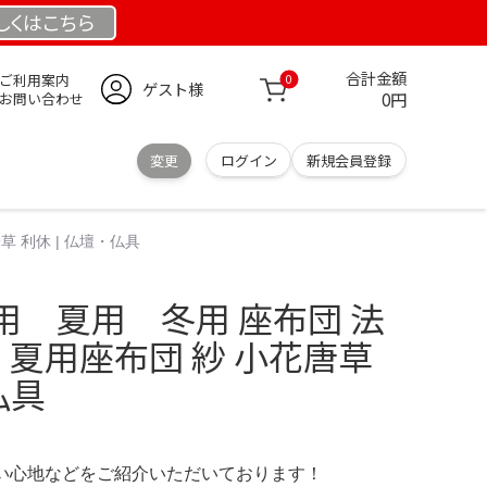
しくは
こちら
合計金額
ご利用案内
0
ゲスト様
0円
お問い合わせ
変更
ログイン
新規会員登録
 利休 | 仏壇・仏具
用 夏用 冬用 座布団 法
用 夏用座布団 紗 小花唐草
仏具
の使い心地などをご紹介いただいております！