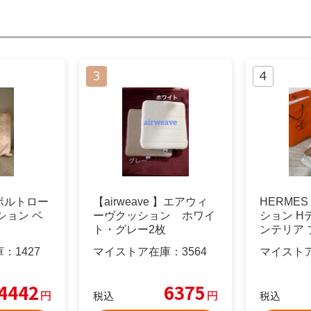
ポルトロー
【airweave 】エアウィ
HERME
ション ベ
ーヴクッション ホワイ
ション H
ト・グレー2枚
ンテリア 
ジュ
庫：
1427
マイストア在庫：
3564
マイスト
4442
6375
円
円
税込
税込