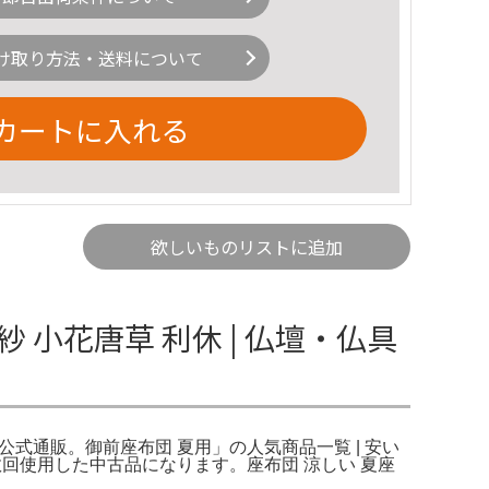
け取り方法・送料について
カートに入れる
欲しいものリストに追加
 小花唐草 利休 | 仏壇・仏具
ヒコ公式通販。御前座布団 夏用」の人気商品一覧 | 安い
】数回使用した中古品になります。座布団 涼しい 夏座