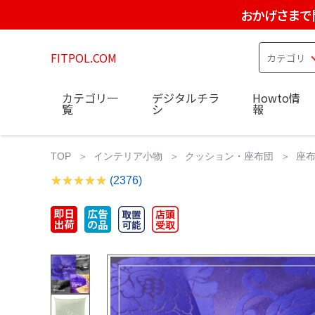
おかげさまで
FITPOL.COM
カテゴリ一
デジタルチラ
Howto情
覧
シ
報
TOP
インテリア小物
クッション・座布団
座布
(2376)