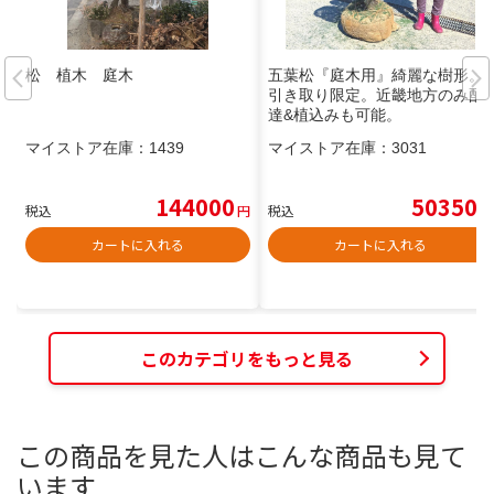
松 植木 庭木
五葉松『庭木用』綺麗な樹形。
引き取り限定。近畿地方のみ配
達&植込みも可能。
マイストア在庫：
1439
マイストア在庫：
3031
144000
50350
税込
円
税込
円
カートに入れる
カートに入れる
このカテゴリをもっと見る
この商品を見た人はこんな商品も見て
います