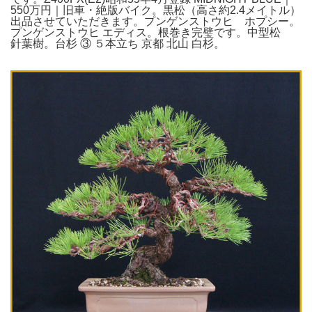
550万円｜旧車・絶版バイク。黒松（高さ約2.4メイトル）
出品させていただきます。プンゲンストウヒ ホプシー。
プンゲンストウヒ エディス。根巻き完璧です。中型松
針葉樹。台杉 ③ ５本立ち 京都 北山 白杉。