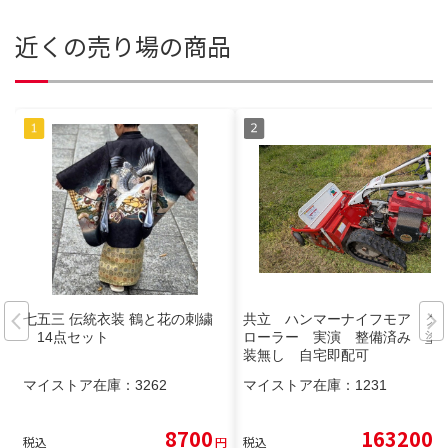
近くの売り場の商品
七五三 伝統衣装 鶴と花の刺繍
共立 ハンマーナイフモア ク
14点セット
ローラー 実演 整備済み 塗
装無し 自宅即配可
マイストア在庫：
3262
マイストア在庫：
1231
8700
163200
税込
円
税込
円