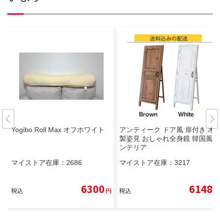
Yogibo Roll Max オフホワイト
アンティーク ドア風 扉付き 木
製姿見 おしゃれ全身鏡 韓国風イ
ンテリア
マイストア在庫：
2686
マイストア在庫：
3217
6300
6148
税込
円
税込
円