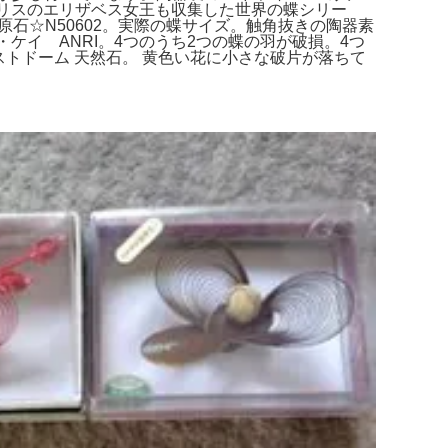
イギリスのエリザベス女王も収集した世界の蝶シリー
 原石☆N50602。実際の蝶サイズ。触角抜きの陶器素
サラ・ケイ ANRI。4つのうち2つの蝶の羽が破損。4つ
アメジストドーム 天然石。 黄色い花に小さな破片が落ちて