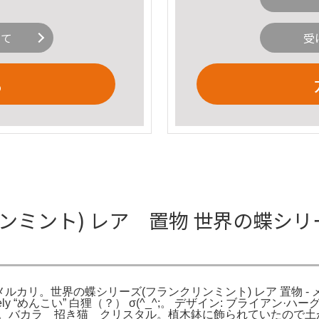
いて
受
る
ミント) レア 置物 世界の蝶シリ
- メルカリ。世界の蝶シリーズ(フランクリンミント) レア 置物
y “めんこい” 白狸（？） σ(^_^;。 デザイン: ブライア
り。バカラ 招き猫 クリスタル。植木鉢に飾られていたので土