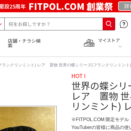
FITPOL.COM 創業祭
詳
開設25周年
マイストア
店舗・チラシ検
索
ランクリンミント) レア 置物 世界の蝶シリーズ(フランクリンミント) レ
HOT !
世界の蝶シリ
レア 置物 
リンミント) レ
※FITPOL.COM 限定モデル
YouTuberの皆様に商品