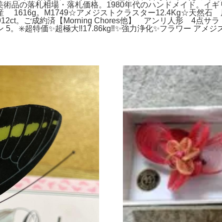
ント」美術品の落札相場・落札価格。1980年代のハンドメイド。
616g。M1749☆アメジストクラスター12.4Kg☆天然石
ct。ご成約済【Morning Chores他】 アンリ人形 4点
 5。✳️超特価✨超極大‼️17.86kg‼️✨強力浄化✨フラワー 