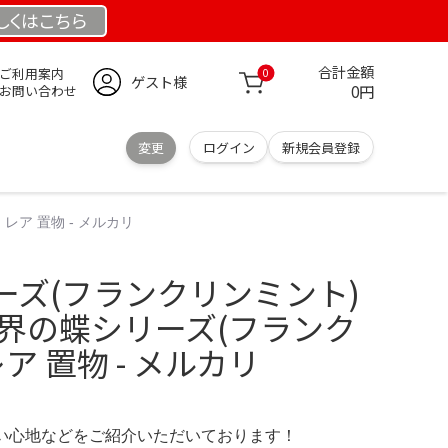
しくは
こちら
合計金額
ご利用案内
0
ゲスト様
0円
お問い合わせ
変更
ログイン
新規会員登録
ア 置物 - メルカリ
ーズ(フランクリンミント)
世界の蝶シリーズ(フランク
ア 置物 - メルカリ
の使い心地などをご紹介いただいております！