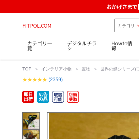
おかげさまで
FITPOL.COM
カテゴリ一
デジタルチラ
Howto情
覧
シ
報
TOP
インテリア小物
置物
世界の蝶シリーズ(フ
(2359)