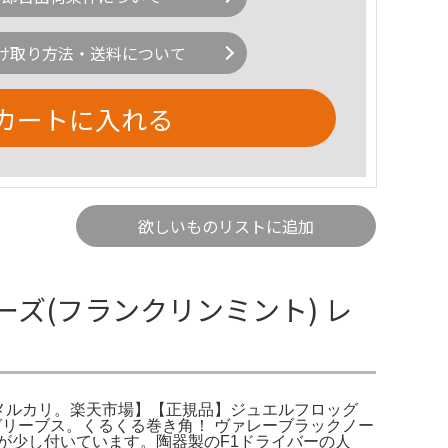
け取り方法・送料について
カートに入れる
欲しいものリストに追加
ーズ(フランクリンミント) レ
 - メルカリ。楽天市場】【正規品】ジュエルフロッグ
ン·ハーグリーブス。くるくる巻き角！ ヴァレーブラックノー
が少し付いています。陶器製のF1ドライバーの人