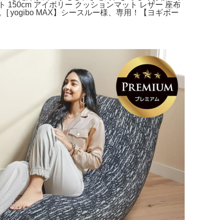
ット 150cm アイボリー クッションマット レザー 座布
。[ yogibo MAX】シースルー様、専用！【ヨギボー