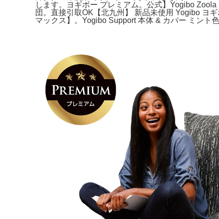
します。ヨギボー プレミアム。公式】Yogibo Zoola
団。直接引取OK【北九州】 新品未使用 Yogibo ヨギ
マックス】。Yogibo Support 本体 & カバー ミン