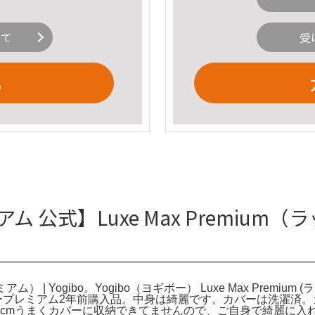
いて
受
る
 公式】Luxe Max Premium
アム） | Yogibo。Yogibo（ヨギボー） Luxe Max Premi
クス。ヨギボープレミアム2年前購入品。中身は綺麗です。カバーは洗
×50cmうまくカバーに収納できてませんので、ご自身で綺麗に