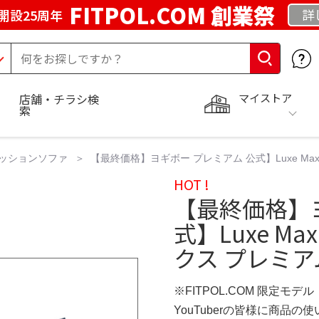
FITPOL.COM 創業祭
詳
開設25周年
マイストア
店舗・チラシ検
索
ッションソファ
【最終価格】ヨギボー プレミアム 公式】Luxe Max P
HOT !
【最終価格】ヨ
式】Luxe Ma
クス プレミアム）
※FITPOL.COM 限定モデル
YouTuberの皆様に商品