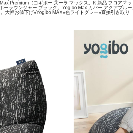
 Max Premium（ヨギボー ズーラ マックス。K 新品 フロアマ
ボーラウンジャー ブラック。Yogibo Max カバー アクアブルー
ト色。大幅お値下げ⭐︎Yogibo MAX⭐︎色ライトグレー⭐︎直接引き取り