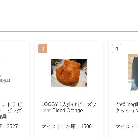
a テトラ ビ
LOOSY 1人掛けビーズソ
i*n様 Yog
ン ビッグ
ファ Blood Orange
クッショ
寝具
庫：
3527
マイストア在庫：
1500
マイスト