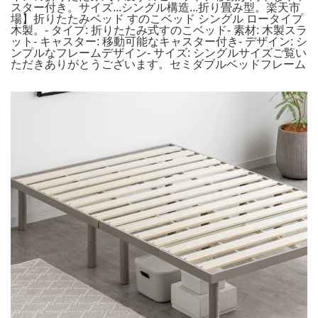
スター付き。サイズ...シングル構造...折り畳み型。楽天市
場】折りたたみベッド すのこベッド シングル ロータイプ
木製。- タイプ: 折りたたみ式すのこベッド- 素材: 木製スラ
ット- キャスター: 移動可能なキャスター付き- デザイン: シ
ンプルなフレームデザイン- サイズ: シングルサイズご覧い
ただきありがとうございます。セミダブルベッドフレーム