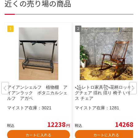
近くの売り場の商品
アイアンシェルフ 植物棚 ア
꧁レトロ家具꧂花柄ロッキン
イアンラック ボタニカルシェ
グチェア 揺れ 揺り 椅子 いす イ
ルフ アガベ
ス チェア
マイストア在庫：
3021
マイストア在庫：
1281
12238
14268
税込
円
税込
円
カートに入れる
カートに入れる