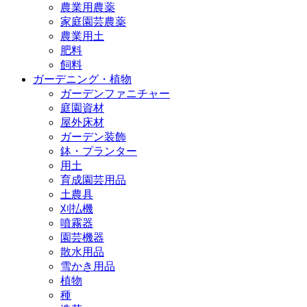
農業用農薬
家庭園芸農薬
農業用土
肥料
飼料
ガーデニング・植物
ガーデンファニチャー
庭園資材
屋外床材
ガーデン装飾
鉢・プランター
用土
育成園芸用品
土農具
刈払機
噴霧器
園芸機器
散水用品
雪かき用品
植物
種