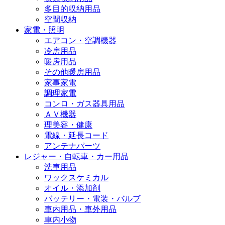
多目的収納用品
空間収納
家電・照明
エアコン・空調機器
冷房用品
暖房用品
その他暖房用品
家事家電
調理家電
コンロ・ガス器具用品
ＡＶ機器
理美容・健康
電線・延長コード
アンテナパーツ
レジャー・自転車・カー用品
洗車用品
ワックスケミカル
オイル・添加剤
バッテリー・電装・バルブ
車内用品・車外用品
車内小物