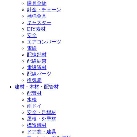
建具金物
針金・チェーン
補強金具
キャスター
DIY素材
安全
エアコンパーツ
電線
配線部材
配線結束
電設資材
配線パーツ
換気扇
建材・木材・配管材
配管材
水栓
雨ドイ
安全・足場材
屋根・外壁材
構造鋼材
ドア窓・建具