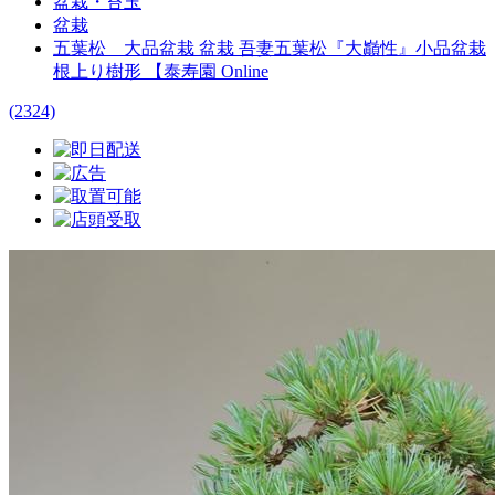
盆栽・苔玉
盆栽
五葉松 大品盆栽 盆栽 吾妻五葉松『大巓性』小品盆栽
根上り樹形 【泰寿園 Online
(2324)