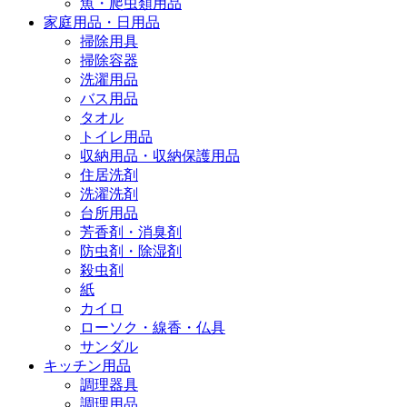
魚・爬虫類用品
家庭用品・日用品
掃除用具
掃除容器
洗濯用品
バス用品
タオル
トイレ用品
収納用品・収納保護用品
住居洗剤
洗濯洗剤
台所用品
芳香剤・消臭剤
防虫剤・除湿剤
殺虫剤
紙
カイロ
ローソク・線香・仏具
サンダル
キッチン用品
調理器具
調理用品