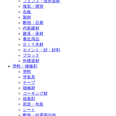
フェンス・境界資材
換気・煙突
合板
製材
断熱・石膏
内装建材
建具・床材
養生用品
ＤＩＹ木材
セメント・砂・砂利
ブロック
外構資材
塗料・補修剤
塗料
塗装具
テープ
補修材
コーキング材
接着剤
荷造・包装
シート
断熱・結露用品他