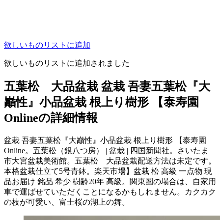
欲しいものリストに追加
欲しいものリストに追加されました
五葉松 大品盆栽 盆栽 吾妻五葉松『大
巓性』小品盆栽 根上り樹形 【泰寿園
Onlineの詳細情報
盆栽 吾妻五葉松『大巓性』小品盆栽 根上り樹形 【泰寿園
Online。五葉松（銀八つ房） | 盆栽 | 四国新聞社。さいたま
市大宮盆栽美術館。五葉松 大品盆栽配送方法は未定です。
本格盆栽仕立て5号青鉢。楽天市場】盆栽 松 高級 一点物 現
品お届け 銘品 希少 樹齢20年 高級。関東圏の場合は、自家用
車で運ばせていただくことになるかもしれません。カクカク
の枝が可愛い、富士桜の湖上の舞。