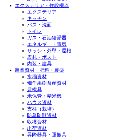
エクステリア・住設機器
エクステリア
キッチン
バス・洗面
トイレ
ガス・石油給湯器
エネルギー・電気
サッシ・外壁・屋根
表札・ポスト
内装・建具
農業資材・肥料・農薬
水稲資材
畑作果樹畜産資材
農機具
米保管・精米機
ハウス資材
支柱（栽培）
防鳥防獣資材
収穫資材
出荷資材
昇降器具・運搬具