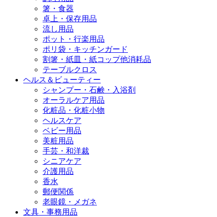
箸・食器
卓上・保存用品
流し用品
ポット・行楽用品
ポリ袋・キッチンガード
割箸・紙皿・紙コップ他消耗品
テーブルクロス
ヘルス＆ビューティー
シャンプー・石鹸・入浴剤
オーラルケア用品
化粧品・化粧小物
ヘルスケア
ベビー用品
美粧用品
手芸・和洋裁
シニアケア
介護用品
香水
郵便関係
老眼鏡・メガネ
文具・事務用品