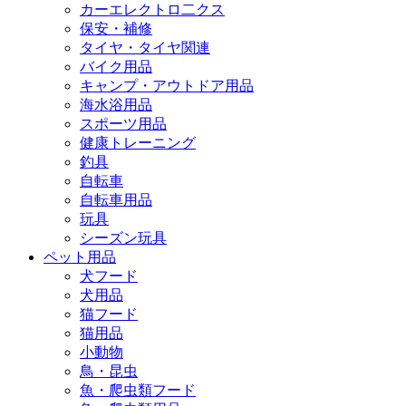
カーエレクトロ二クス
保安・補修
タイヤ・タイヤ関連
バイク用品
キャンプ・アウトドア用品
海水浴用品
スポーツ用品
健康トレーニング
釣具
自転車
自転車用品
玩具
シーズン玩具
ペット用品
犬フード
犬用品
猫フード
猫用品
小動物
鳥・昆虫
魚・爬虫類フード