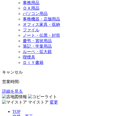
事務用品
ＯＡ用品
パソコン用品
事務機器・店舗用品
オフィス家具・収納
ファイル
ノート・伝票・封筒
慶弔・賞状用品
筆記・学童用品
ルーペ・拡大鏡
喫煙具
ＤＩＹ書籍
キャンセル
営業時間:
詳細を見る
マイストア
変更
TOP