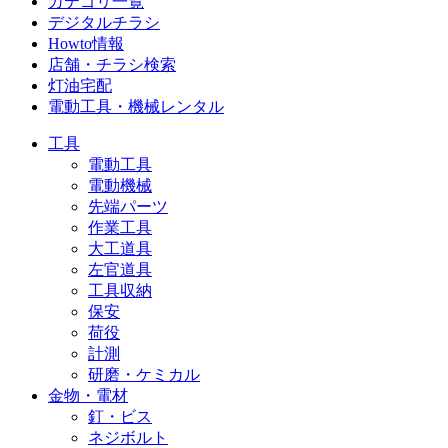
カテゴリ一覧
デジタルチラシ
Howto情報
店舗・チラシ検索
灯油宅配
電動工具・機械レンタル
工具
電動工具
電動機械
先端パーツ
作業工具
大工道具
左官道具
工具収納
保安
荷役
計測
研磨・ケミカル
金物・電材
釘・ビス
ネジボルト