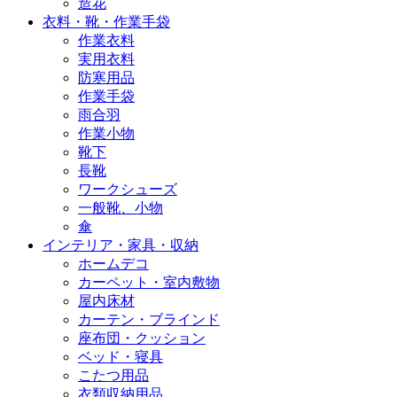
造花
衣料・靴・作業手袋
作業衣料
実用衣料
防寒用品
作業手袋
雨合羽
作業小物
靴下
長靴
ワークシューズ
一般靴、小物
傘
インテリア・家具・収納
ホームデコ
カーペット・室内敷物
屋内床材
カーテン・ブラインド
座布団・クッション
ベッド・寝具
こたつ用品
衣類収納用品