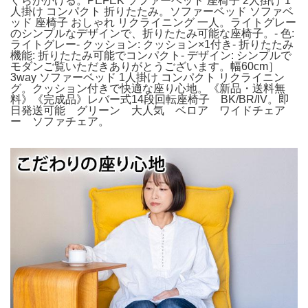
ぐらがかける。PEFEK ソファーベッド 座椅子 2人掛け 1
人掛け コンパクト 折りたたみ。ソファーベッド ソファベ
ッド 座椅子 おしゃれ リクライニング 一人。ライトグレー
のシンプルなデザインで、折りたたみ可能な座椅子。- 色:
ライトグレー- クッション: クッション×1付き- 折りたたみ
機能: 折りたたみ可能でコンパクト- デザイン: シンプルで
モダンご覧いただきありがとうございます。幅60cm］
3way ソファーベッド 1人掛け コンパクト リクライニン
グ。クッション付きで快適な座り心地。《新品・送料無
料》《完成品》レバー式14段回転座椅子 BK/BR/IV。即
日発送可能 グリーン 大人気 ベロア ワイドチェア
ー ソファチェア。