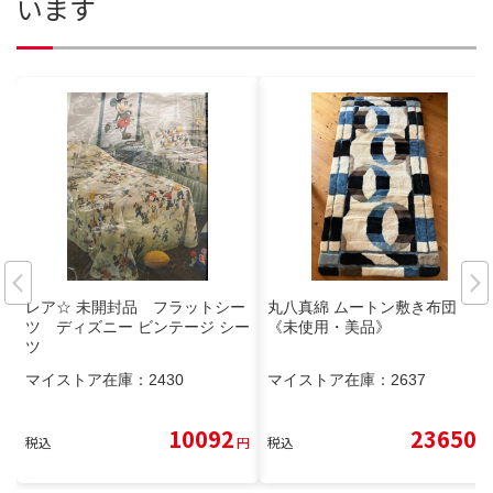
います
レア☆ 未開封品 フラットシー
丸八真綿 ムートン敷き布団
ツ ディズニー ビンテージ シー
《未使用・美品》
ツ
マイストア在庫：
2430
マイストア在庫：
2637
10092
23650
税込
円
税込
円