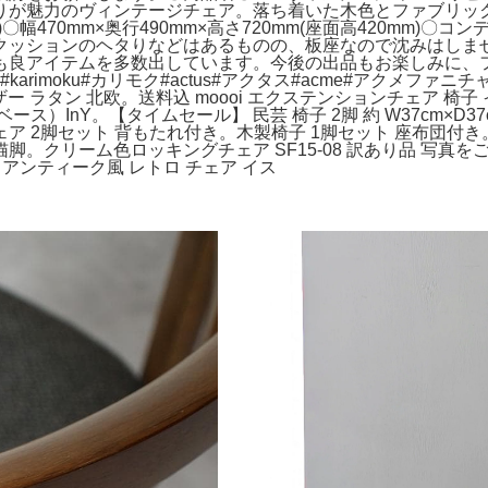
りが魅力のヴィンテージチェア。落ち着いた木色とファブリッ
幅470mm×奥行490mm×高さ720mm(座面高420mm)
クッションのヘタりなどはあるものの、板座なので沈みはしま
も良アイテムを多数出しています。今後の出品もお楽しみに、
#karimoku#カリモク#actus#アクタス#acme#アクメファニチャ
ーチ レザー ラタン 北欧。送料込 moooi エクステンションチェア
nY。【タイムセール】 民芸 椅子 2脚 約 W37cm×D37cm×
ア 2脚セット 背もたれ付き。木製椅子 1脚セット 座布団付
猫脚。クリーム色ロッキングチェア SF15-08 訳あり品 写
き アンティーク風 レトロ チェア イス