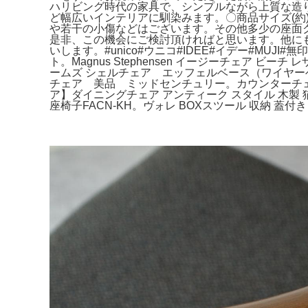
ハリビング時代の家具で、シンプルながら上質な造
ど幅広いインテリアに馴染みます。〇商品サイズ(約)〇
や若干の小傷などはございます。その他多少の座面
是非、この機会にご検討頂ければと思います。他に
いします。#unico#ウニコ#IDEE#イデー#MUJI#無印
ト。Magnus Stephensen イージーチェア ビ
ームズ シェルチェア エッフェルベース（ワイヤーベース）I
チェア 美品 ミッドセンチュリー。カウンターチェ
ア】ダイニングチェア アンティーク スタイル 木製 
座椅子FACN-KH。ヴォレ BOXスツール 収納 蓋付