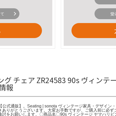
いて
受
る
グ チェア ZR24583 90s ヴィン
細情報
【公式通販】。Seating | sonota ヴィンテージ家具・デザイン・
きありがとうございます。大変お手数ですが、ご購入前に必ず
をお願いします。〇商品名〇90s ヴィンテージ ヤマハリビング