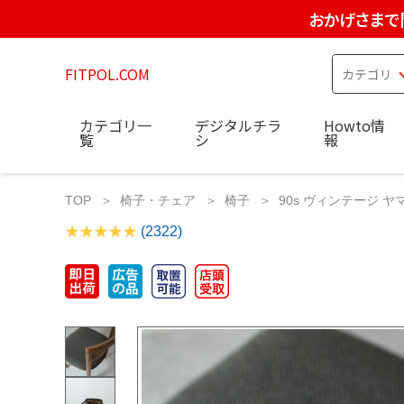
おかげさまで
FITPOL.COM
カテゴリ一
デジタルチラ
Howto情
覧
シ
報
TOP
椅子・チェア
椅子
90s ヴィンテージ ヤ
(2322)