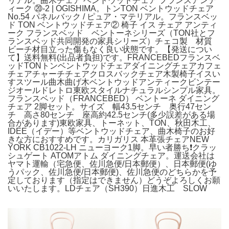
リアル。曲木チェア ベントウッドチェア フランスアンテ
ィーク ⑳-2 | OGISHIMA。トンTON ベントウッドチェア
No.54 パネルバック / ピュア・マテリアル。フランスベッ
ド TON ベントウッドチェア② 椅子 イス チェア アンティ
ーク フランスベッド ベントーネシリーズ（TON社とフ
ランスベッド共同開発の家具シリーズ）チェコ製 材質
ビーチ材目立った傷もなく良い状態です。【発送につい
て】送料無料(出品者負担)です。FRANCEBEDフランスベ
ッドTONトンベントウッドチェアダイニングチェアカフェ
チェアチャーチチェアクロスバックチェア木製椅子イスい
すスツール曲木曲げ木ベントウッドアンティークビンテー
ジオールドレトロ東欧スタイルナチュラルシンプル家具。
フランスベッド（FRANCEBED） ベントーネ ダイニング
チェア 2脚セット。サイズ 幅43.5センチ 奥行47セン
チ 高さ80センチ 座高約42.5センチ(多少誤差がある場
合があります)東欧家具、トーネット、TON、秋田木工、
IDEE（イデー）等ベントウッドチェア、曲木椅子のお好
きな方におすすめです。カリガリス 本革張チェアNEW
YORK CB1022-LH ニューヨーク1脚。早い者勝ち❗️クラッ
シュゲート ATOMアトム ダイニングチェア。運送会社は
ヤマト運輸（宅急便、佐川急便/日本郵便）、日本郵便(ゆ
うパック、佐川急便/日本郵便)、佐川急便のどちらかを予
定しております（指定はできません）どうぞよろしくお願
いいたします。LDチェア（SH390）日進木工 SLOW