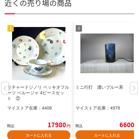
近くの売り場の商品
リチャードジノリ ベッキオフル
ミニ行灯 濃いブルー系
ーツ ペルージャ 4ピースセッ
ト ②
マイストア在庫：
4408
マイストア在庫：
4978
17980
6600
税込
円
税込
円
カートに入れる
カートに入れる