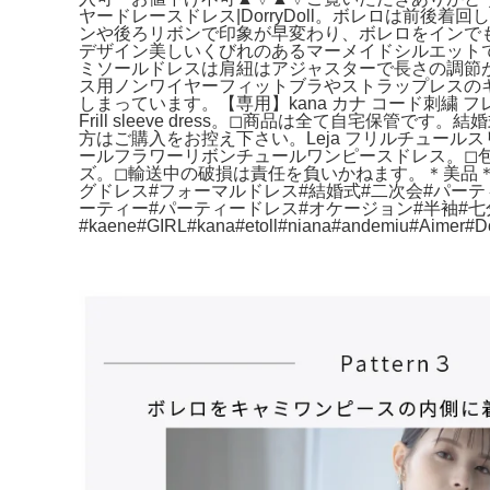
ヤードレースドレス|DorryDoll。ボレロは前後
ンや後ろリボンで印象が早変わり、ボレロをインで
デザイン美しいくびれのあるマーメイドシルエット
ミソールドレスは肩紐はアジャスターで長さの調節
ス用ノンワイヤーフィットブラやストラップレスのキャ
しまっています。【専用】kana カナ コード刺繍 
Frill sleeve dress。◻︎商品は全て自
方はご購入をお控え下さい。Leja フリルチュール
ールフラワーリボンチュールワンピースドレス。◻︎包
ズ。◻︎輸送中の破損は責任を負いかねます。＊美品＊
グドレス#フォーマルドレス#結婚式#二次会#パーテ
ーティー#パーティードレス#オケージョン#半袖#七分袖#長袖
#kaene#GIRL#kana#etoll#niana#andemiu#Aimer#Do