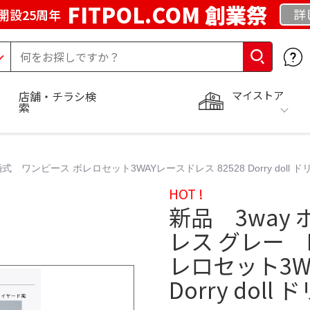
FITPOL.COM 創業祭
詳
開設25周年
マイストア
店舗・チラシ検
索
ワンピース ボレロセット3WAYレースドレス 82528 Dorry doll 
HOT !
新品 3way
レス グレー 
レロセット3WA
Dorry dol