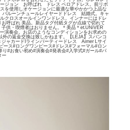
 オケージョン お呼ばれ ドレス ベロアドレス。前リボ
ースを使用しオケージョンに最適な華やかかつ上品な
 バルーンチュールレイヤードドレス 結婚式。キャ
ブルクロスオールインワンドレス。インナーにはドレ
M お呼ばれ 美品。新品タグ付紙タグが点線で切れて
子供・喫煙者はおりません。＊美品＊et.UNiVER
ス ネイビー演奏会。お店のようなコンディションをお求めの
良以外の返金交換は致しかねます。【LEJA】スパンコ
カードIラインパーティードレス Aimer Lサイ
ンピース#ロングワンピース#ドレス#フォーマル#ロン
り#お食い初め#演奏会#発表会#入学式#ガール#パ
ター