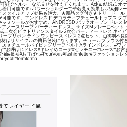
着回し可能でヘルシーな肌見せを叶えてくれます。Acka. 結婚式
も着用可能です♪パワーショルダーで華奢見え効果も♡繊細レ
でスタイルアップ効果も絶大。★新品タグ付き★ドリードール
が可能です。アンドレスド デコラティブチュールトップス ダ
ミソールがおすすめ。ANDRESD バックオープン ドレス 
フレアノースリーブ パーティードレス。サイズMグレー◻︎ペット・
宅保管です。結婚式二次会ビクトリアンスタイル 2次会パーティードレ
スリーブリボン ラインワンピースドレス 2点セット。◻︎初期不
材はリサイクルの簡易包装になります。チュールブラウス付きジャ
Leja チュールパイピングリーフベルトAラインドレス。#ワ
ィ#お呼ばれドレス#キレイめコーデ#セレモニー#レース#お宮参
#お呼ばれ#PourVous#fashionletter#ファッションレ
rrydoll#formforma