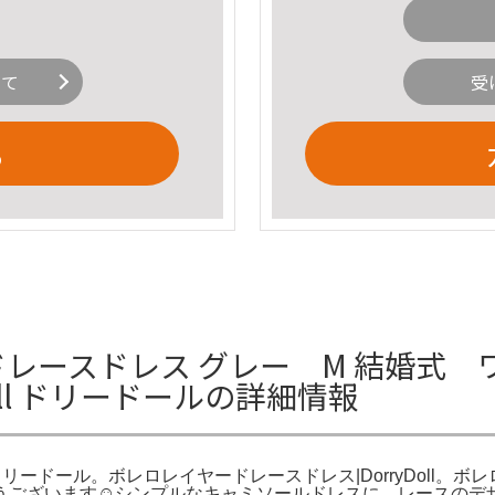
いて
受
る
ドレースドレス グレー M 結婚式 
 doll ドリードールの詳細情報
oll ドリードール。ボレロレイヤードレースドレス|DorryDoll。
うございます☺︎シンプルなキャミソールドレスに、レースのデ