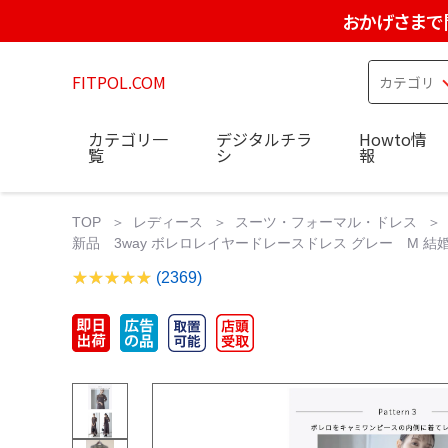
おかげさまで
FITPOL.COM
カテゴリ一
デジタルチラ
Howto情
覧
シ
報
TOP
レディース
スーツ・フォーマル・ドレス
新品 3way ボレロレイヤードレースドレス グレー M 結婚式 
(2369)