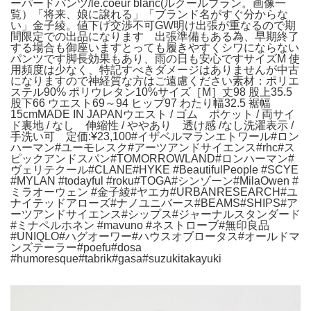
ーパードパンツ/le.coeur blanc(ルクールブラン。画像一
覧）「将来、娘に譲れる」「ブランド名がすぐ分からな
い」金子綾。値下げ交渉不可GW明け出張が重なるので期
間限定での出品になります 出張準備もある為、早期終了
する場合も御座いますとっても履きやすくシワにならない
パンツです脚長効果もあり、雨の日も安心ですサイズM 使
用頻度は少なく、特記すべきダメージはありませんが中古
になりますので神経質な方はご遠慮ください素材：ポリエ
ステル90% ポリウレタン10%サイズ［M］丈98 股上35.5
股下66 ウエスト69～94 ヒップ97 わたり幅32.5 裾幅
15cmMADE IN JAPANウエスト / ゴム ポケット / 両サイ
ド裏地 / なし 伸縮性 / ややあり 透け感 /なし洗濯表示 /
手洗い可 定価:¥23,100#イザベルマランエトワール#ロン
ハーマン#ユーモレスク#アーツアンドサイエンス#rhc#ス
ピックアンドスパン#TOMORROWLAND#ロンハーマン#
ヴェリテクール#CLANE#HYKE #BeautifulPeople #SCYE
#MYLAN #todayful #roku#TOGA#シンゾーン#MilaOwen #
ミラオーウェン #金子綾#ヤエカ#URBANRESEARCH#ユ
ナイテッドアローズ#ナノユニバース#BEAMS#SHIPS#ア
ーツアンドサイエンス#シップス#ジャーナルスタンダード
#ミナペルホネン #mavuno #ネストローブ#無印良品
#UNIQLO#ハグオーワー#ハウスオブロータス#オールドマ
ンズテーラー#poefu#dosa
#humoresque#tabrik#gasa#suzukitakayuki