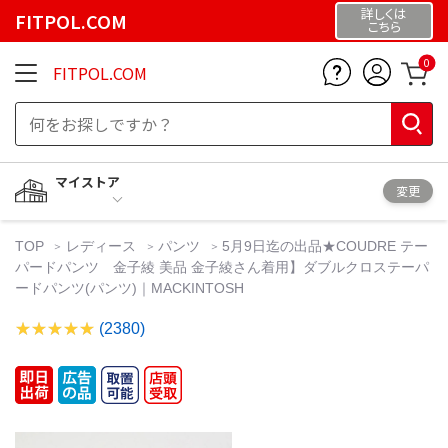
詳しくは
FITPOL.COM
こちら
0
FITPOL.COM
マイストア
変更
TOP
レディース
パンツ
5月9日迄の出品★COUDRE テー
パードパンツ 金子綾 美品 金子綾さん着用】ダブルクロステーパ
ードパンツ(パンツ)｜MACKINTOSH
(2380)