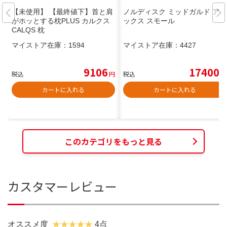
【未使用】 【最終値下】首と肩
ノルディスク ミッドガルド アネ
がホッとする枕PLUS カルクス
ックス スモール
CALQS 枕
マイストア在庫：
1594
マイストア在庫：
4427
9106
17400
税込
円
税込
円
カートに入れる
カートに入れる
このカテゴリをもっと見る
カスタマーレビュー
オススメ度
4点