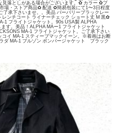
としがある場合がございます。‪✿ カラー ‪✿ブ
市場・ストア商品‪✿ 配送 ‪✿簡易包装にて1〜3日程度
はご了承下さいませ。。美品 バーバリーブラックレー
ベルトレンチコート ライナーチェック ショート丈 M 黒‪✿
 フライトジャケット。90s USA製 ALPHA
します。美品！ALPHA MAー1 フライトジャケット
RICKSONS MA-1 フライトジャケット。ご了承下さい
ッコイ MA-1 スティーブマックイーン。※着画はお断
ダ MA-1 ブルゾン ボンバージャケット ブラック