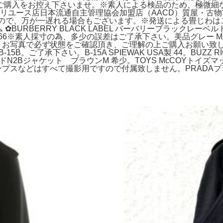
購入をお控え下さいませ。※素人による検品のため、極微細な見落
ブランドリユース店日本流通自主管理協会加盟店（AACD）質屋・古物
なりますので、万が一遅れる場合もございます。※発送による畳じわ
 ‪✿BURBERRY BLACK LABEL バーバリーブラックレー
66※素人採寸の為、多少の誤差はご了承下さい。美品グレー MA-1
ですので、お写真で必ず状態をご確認頂き、ご理解の上ご購入お願い致
B。ご了承下さい。B-15A SPIEWAK USA製 44。BUZZ 
N2Bジャケット ブラウンM 希少。TOYS McCOYトイズマ
ンプスなどはすべて撮影用ですので付属致しません。PRADAプラ