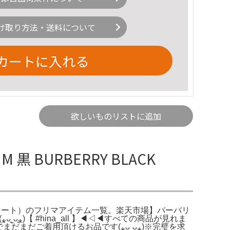
け取り方法・送料について
カートに入れる
欲しいものリストに追加
BURBERRY BLACK
トレンチコート）のフリマアイテム一覧。楽天市場】バーバリ
͈⁎)【 #hina_all 】◀◁◀すべての商品が見れま
でまだまだご着用頂けるお品です(⁎ᴗ͈ˬᴗ͈⁎)※完璧を求