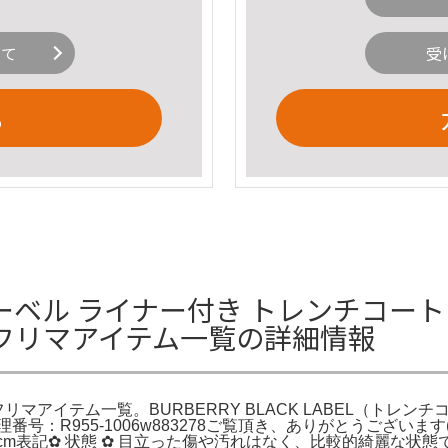
いて
受
る
 ライナー付き トレンチコート M 黒 
のフリマアイテム一覧の詳細情報
）のフリマアイテム一覧。BURBERRY BLACK LABEL（
955-1006w883278ご覧頂き、ありがとうございます(⁎ᴗ͈ˬᴗ
※cm表記‪✿ 状態 ‪✿ 目立った傷や汚れはなく、比較的綺麗な状態