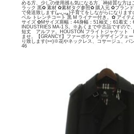
める方、少しの使用感も気になる方、神経質な方はご
ラック 黒‪✿ 素材 ‪✿素材タグ参照︎✿ 購入元 ︎✿
で発送致します(⁎ᴗ͈ˬᴗ͈⁎)子育てをしながらに
ベル トレンチコート 黒 M ライナー付き。‪✿ アイテム
サイズ ‪✿Mサイズ肩幅：44身幅：51袖丈：61着丈：
INDUSTRIES MA-1 S。※あくまで中古品
短丈 アルファ。HOUSTON フライトジャケット B-15
ませ。【GRANCY】ファーポケットデザインフェード
り致します(><)※花やネックレス、コサージュ、パ
46