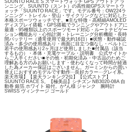
SUUNTO RACE S スマートウォッチ GPS アウトドア ラ
ンニング。SUUNTO（スント）の高性能GPSスマートウ
ォッチ「SUUNTO RACE」です。モデル番号：OW224ラ
ンニング・トレイル・登山・サイクリングなどに対応した
本格スポーツウォッチです。■主な特徴・高精細AMOLED
ディスプレイ搭載・GPS搭載でランニングやアウトドアに
最適・95種類以上のスポーツモード対応・ルートナビゲー
ション機能あり・心拍計測・トレーニング分析機能・長時
間バッテリー（通常使用で最大約16日）■状態・動作確認
済み・多少の使用感あり・画面に目立つ傷なし・ベルトに
若干の使用感あり2ヶ月ほど使用しました■付属品（該当
するもの）・本体・充電ケーブル・説明書 公式サイトか
らご入手ください■その他・初期化済み・中古品のためご
理解ある方のみお願いします・使わなくなって時間が経過
した為メーカー保証はございません。ガーミンからの買い
替えにおすすめモデルです動作···良好カラー···グレイ系。
楽天市場】【楽天ランキング2位】【公式ストア】
SUUNTO RACE S。【極美品】シチズン NB3020-08A 自
動巻 銀箔 ホワイト 箱付。か*ん様 ジャンク 腕時計
SWISS ヴィンテージ ゴールド