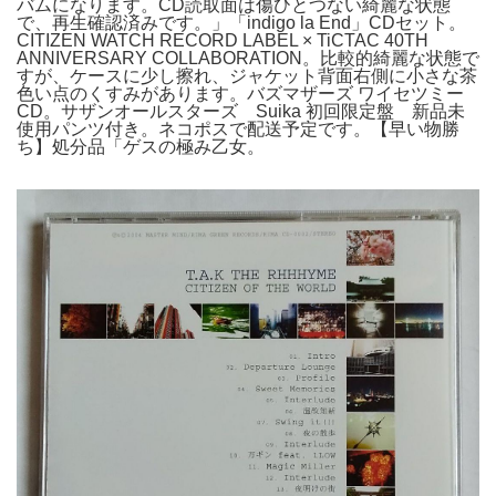
バムになります。CD読取面は傷ひとつない綺麗な状態
で、再生確認済みです。」「indigo la End」CDセット。
CITIZEN WATCH RECORD LABEL × TiCTAC 40TH
ANNIVERSARY COLLABORATION。比較的綺麗な状態で
すが、ケースに少し擦れ、ジャケット背面右側に小さな茶
色い点のくすみがあります。バズマザーズ ワイセツミー
CD。サザンオールスターズ Suika 初回限定盤 新品未
使用パンツ付き。ネコポスで配送予定です。【早い物勝
ち】処分品「ゲスの極み乙女。