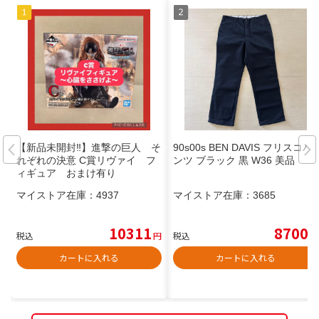
【新品未開封‼️】進撃の巨人 そ
90s00s BEN DAVIS フリスコパ
れぞれの決意 C賞リヴァイ フ
ンツ ブラック 黒 W36 美品
ィギュア おまけ有り
マイストア在庫：
4937
マイストア在庫：
3685
10311
8700
税込
円
税込
円
カートに入れる
カートに入れる