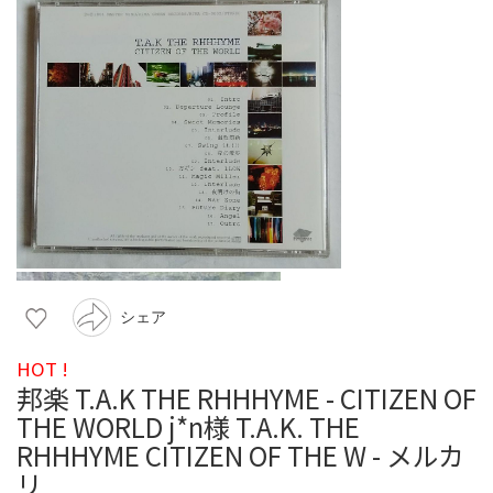
シェア
HOT !
邦楽 T.A.K THE RHHHYME - CITIZEN OF
THE WORLD j*n様 T.A.K. THE
RHHHYME CITIZEN OF THE W - メルカ
リ