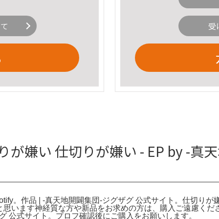
いて
受
る
い 仕切りが嫌い - EP by -真天地開
Spotify。作品 | -真天地開闢集団-ジグザグ 公式サイト。仕切りが
思います神経質な方や新品をお求めの方は、購入ご遠慮ください。h*4
グザグ 公式サイト。プロフ確認後にご購入をお願いします。