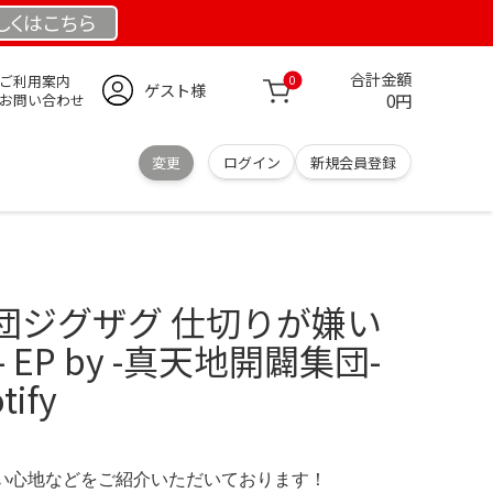
しくは
こちら
合計金額
ご利用案内
0
ゲスト様
0円
お問い合わせ
変更
ログイン
新規会員登録
団ジグザグ 仕切りが嫌い
 EP by -真天地開闢集団-
ify
の使い心地などをご紹介いただいております！