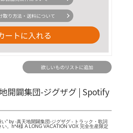
け取り方法・送料について
カートに入れる
欲しいものリストに追加
闢集団-ジグザグ | Spotify
嫌い” by -真天地開闢集団-ジグザグ - トラック・歌詞
様 A LONG VACATION VOX 完全生産限定