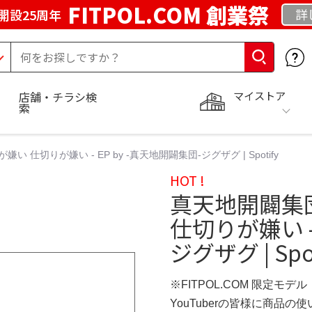
FITPOL.COM 創業祭
詳
開設25周年
マイストア
店舗・チラシ検
索
仕切りが嫌い - EP by -真天地開闢集団-ジグザグ | Spotify
HOT !
真天地開闢集
仕切りが嫌い -
ジグザグ | Spot
※FITPOL.COM 限定モデル
YouTuberの皆様に商品