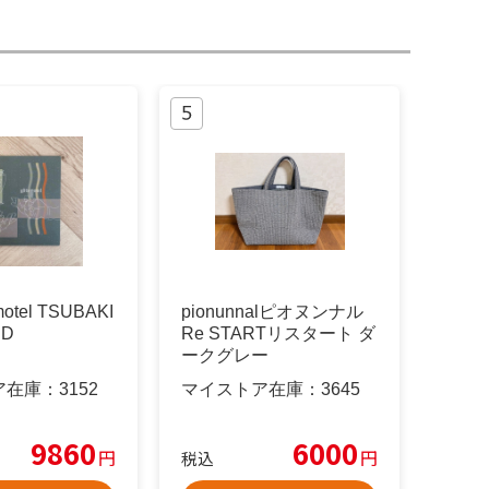
motel TSUBAKI
pionunnalピオヌンナル
CD
Re STARTリスタート ダ
ークグレー
ア在庫：
3152
マイストア在庫：
3645
9860
6000
円
円
税込