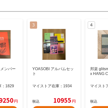
oo メンバー
YOASOBI アルバムセッ
邦楽 glits
ト
x HANG 
庫：
1829
マイストア在庫：
1934
マイスト
9250
10955
円
円
税込
税込