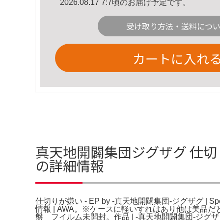
2026.08.17 7:7頃のお届け予定です。
受け取り方法・送料につ
カートに入れ
真天地開闢集団ジグザグ 仕切りが嫌
の詳細情報
仕切りが嫌い - EP by -真天地開闢集団-ジグザグ | 
情報 | AWA。※ケースに軽いすれはあり他は美品だと
盤 フイルム未開封。作品 | -真天地開闢集団-ジ