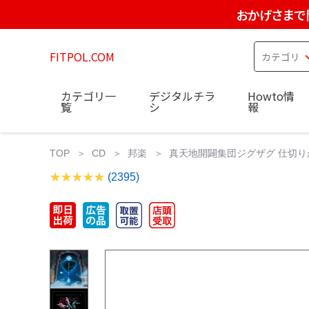
おかげさまで
FITPOL.COM
カテゴリ一
デジタルチラ
Howto情
覧
シ
報
TOP
CD
邦楽
真天地開闢集団ジグザグ 仕切りが嫌い 
(2395)