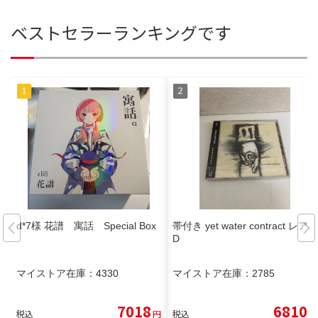
ベストセラーランキングです
d*7様 花譜 寓話 Special Box
帯付き yet water contract レアC
D
マイストア在庫：
4330
マイストア在庫：
2785
7018
6810
税込
円
税込
円