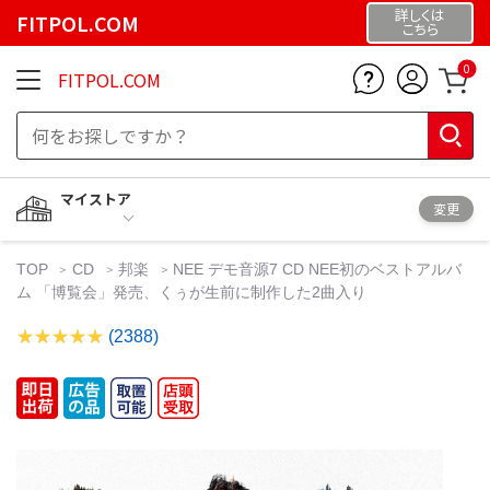
詳しくは
FITPOL.COM
こちら
0
FITPOL.COM
マイストア
変更
TOP
CD
邦楽
NEE デモ音源7 CD NEE初のベストアルバ
ム 「博覧会」発売、くぅが生前に制作した2曲入り
(2388)