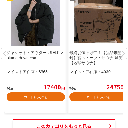
ジャケット・アウター JSELF v
最終お値下げ中！【新品未開
olume down coat
封】薪ストーブ・サウナ 煙突付
【地球サウナ】
マイストア在庫：
3363
マイストア在庫：
4030
17400
24750
税込
円
税込
円
カートに入れる
カートに入れる
このカテゴリをもっと見る