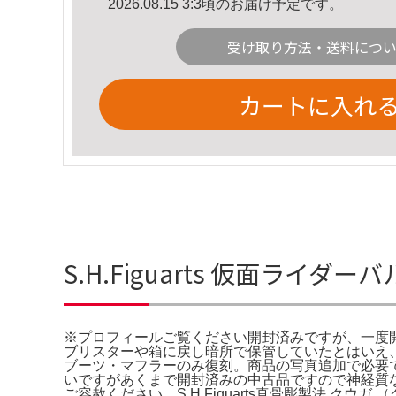
2026.08.15 3:3頃のお届け予定です。
受け取り方法・送料につ
カートに入れ
S.H.Figuarts 仮面ラ
※プロフィールご覧ください開封済みですが、一度開封
ブリスターや箱に戻し暗所で保管していたとはいえ
ブーツ・マフラーのみ復刻。商品の写真追加で必要で
いですがあくまで開封済みの中古品ですので神経質
ご容赦ください。S.H.Figuarts真骨彫製法 