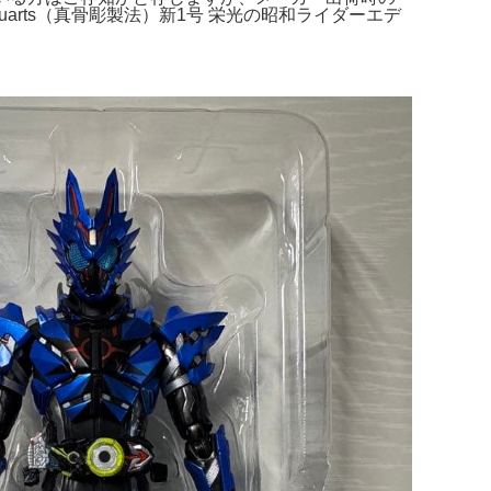
arts（真骨彫製法）新1号 栄光の昭和ライダーエデ