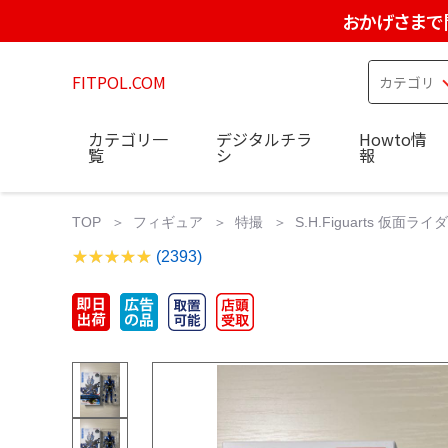
おかげさまで
FITPOL.COM
カテゴリ一
デジタルチラ
Howto情
覧
シ
報
TOP
フィギュア
特撮
S.H.Figuarts 仮
(2393)