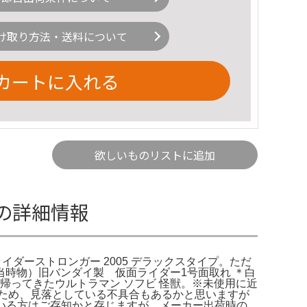
け取り方法・送料について
カートに入れる
欲しいものリストに追加
ツの詳細情報
ダーストロンガー 2005 デラックスタイプ。ただ
時物）旧バンダイ製 仮面ライダー1号面取れ ＊白
帰ってきたウルトラマン ソフビ 怪獣。※未使用に近
ため、見落としている不具合もあるかと思いますが
れている方はご存知かと存じますが、メーカー出荷時の