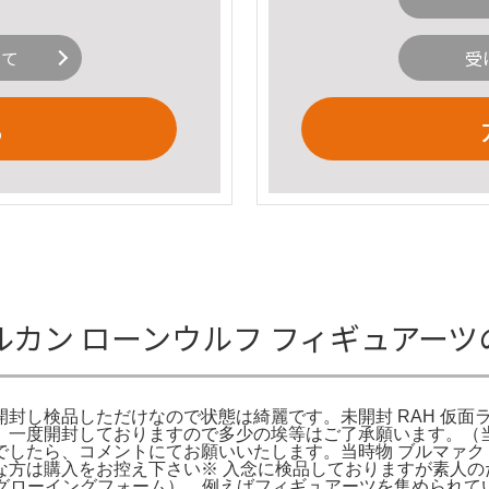
いて
受
る
イダーバルカン ローンウルフ フィギュアー
し検品しただけなので状態は綺麗です。未開封 RAH 仮面ライ
、一度開封しておりますので多少の埃等はご了承願います。（当
したら、コメントにてお願いいたします。当時物 ブルマァク 
な方は購入をお控え下さい※ 入念に検品しておりますが素人の
クウガ （グローイングフォーム）。例えばフィギュアーツを集めら