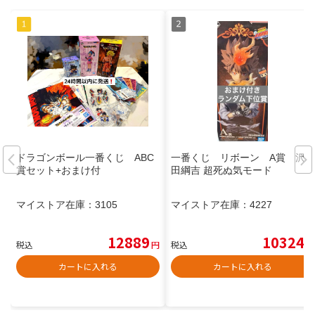
ドラゴンボール一番くじ ABC
一番くじ リボーン A賞 沢
賞セット+おまけ付
田綱吉 超死ぬ気モード
マイストア在庫：
3105
マイストア在庫：
4227
12889
10324
税込
円
税込
円
カートに入れる
カートに入れる