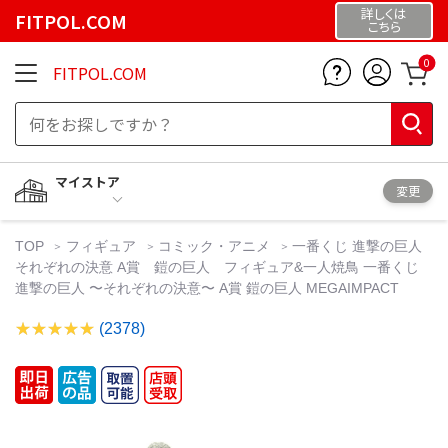
詳しくは
FITPOL.COM
こちら
0
FITPOL.COM
マイストア
変更
TOP
フィギュア
コミック・アニメ
一番くじ 進撃の巨人
それぞれの決意 A賞 鎧の巨人 フィギュア&一人焼鳥 一番くじ
進撃の巨人 〜それぞれの決意〜 A賞 鎧の巨人 MEGAIMPACT
(2378)