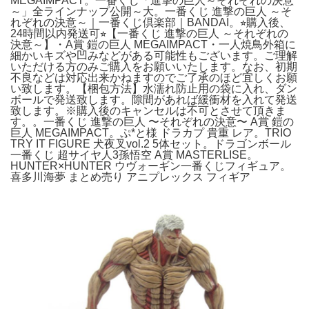
MEGAIMPACT。一番くじ「進撃の巨人～それぞれの決意
～」全ラインナップ公開～大。一番くじ 進撃の巨人 ～そ
れぞれの決意～｜一番くじ倶楽部｜BANDAI。⭐︎購入後、
24時間以内発送可⭐︎【一番くじ 進撃の巨人 ～それぞれの
決意～】・A賞 鎧の巨人 MEGAIMPACT・一人焼鳥外箱に
細かいキズや凹みなどがある可能性もございます。ご理解
いただける方のみご購入をお願いいたします。なお、初期
不良などは対応出来かねますのでご了承のほど宜しくお願
い致します。【梱包方法】水濡れ防止用の袋に入れ、ダン
ボールで発送致します。隙間があれば緩衝材を入れて発送
致します。※購入後のキャンセルは不可とさせて頂きま
す。。一番くじ 進撃の巨人 〜それぞれの決意〜 A賞 鎧の
巨人 MEGAIMPACT。ぷ*と様 ドラカプ 貴重 レア。TRIO
TRY IT FIGURE 犬夜叉vol.2 5体セット。ドラゴンボール
一番くじ 超サイヤ人3孫悟空 A賞 MASTERLISE。
HUNTER×HUNTER ウヴォーギン一番くじフィギュア。
喜多川海夢 まとめ売り アニプレックス フィギア