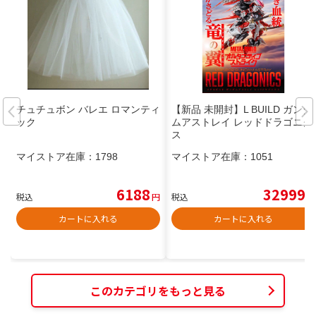
チュチュボン バレエ ロマンティ
【新品 未開封】L BUILD ガンダ
ック
ムアストレイ レッドドラゴニク
ス
マイストア在庫：
1798
マイストア在庫：
1051
6188
32999
税込
円
税込
円
カートに入れる
カートに入れる
このカテゴリをもっと見る