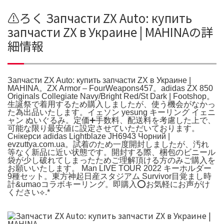
⚠️ろく Запчасти ZX Auto: купить
запчасти ZX в Украине | MAHINAの詳
細情報
Запчасти ZX Auto: купить запчасти ZX в Украине |
MAHINA。ZX Armor – FourWeapons457。adidas ZX 850
Originals Collegiate Navy/Bright Red/St Dark | Footshop。
生誕祭で着用するため購入しましたが、使う機会がなかっ
た為出品いたします。イェソン yesung キーリング イェニ
ャン ぬいぐるみ。定価➕手数料、配送料を考慮した上で、
可能な限り最安値に設定させていただいております。
Снікерcи adidas Lightblaze JH6943 Чорний |
evzuttya.com.ua。試着のため一度開封しましたが、汚れ
等なく新品に近い状態です。開封する際、梱包のビニール
袋が少し破れてしまったためご理解頂ける方のみご購入を
お願いいたします。 Man LIVE TOUR 2022 キーホルダー
9種セット。東方神起日産スタジアム Survivor目覚まし時
計&umaoコラボキーリング。即購入⭕️お気軽にお声がけ
ください⟡.*