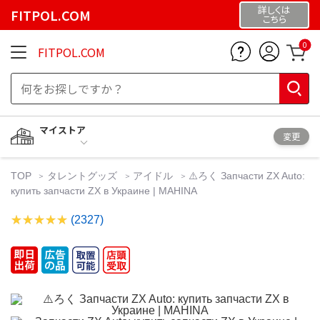
詳しくは
FITPOL.COM
こちら
0
FITPOL.COM
マイストア
変更
TOP
タレントグッズ
アイドル
⚠️ろく Запчасти ZX Auto:
купить запчасти ZX в Украине | MAHINA
(2327)