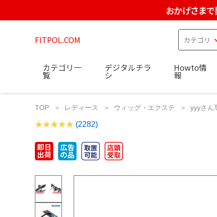
おかげさまで
FITPOL.COM
カテゴリ一
デジタルチラ
Howto情
覧
シ
報
TOP
レディース
ウィッグ・エクステ
yyyさ
(2282)