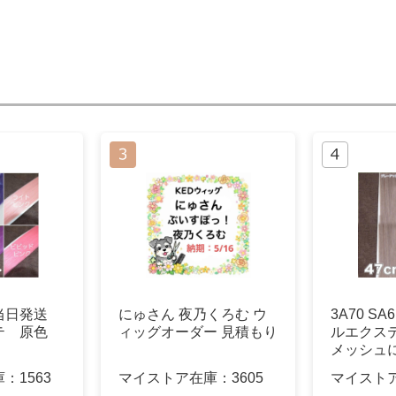
当日発送
にゅさん 夜乃くろむ ウ
3A70 S
テ 原色
ィッグオーダー 見積もり
ルエクス
メッシュ
庫：
1563
マイストア在庫：
3605
マイスト