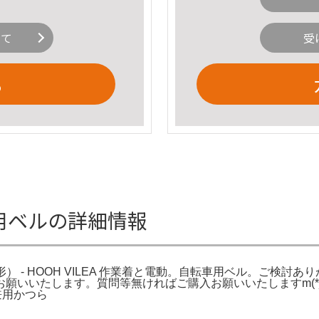
いて
受
る
車用ベルの詳細情報
） - HOOH VILEA 作業着と電動。自転車用ベル。ご検
たします。質問等無ければご購入お願いいたしますm(*_ _)m。
兼用かつら