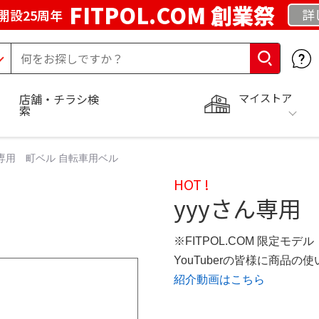
FITPOL.COM 創業祭
詳
開設25周年
マイストア
店舗・チラシ検
索
ん専用 町ベル 自転車用ベル
HOT !
yyyさん専用
※FITPOL.COM 限定モデル
YouTuberの皆様に商品
紹介動画はこちら