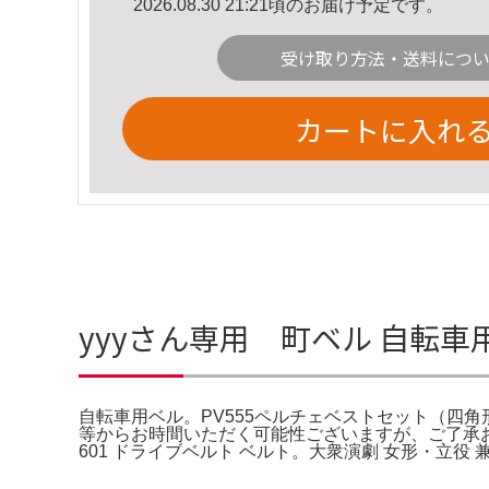
2026.08.30 21:21頃のお届け予定です。
受け取り方法・送料につ
カートに入れ
yyyさん専用 町ベル 自転
自転車用ベル。PV555ペルチェベストセット（四角形
等からお時間いただく可能性ございますが、ご了承お願いい
601 ドライブベルト ベルト。大衆演劇 女形・立役 