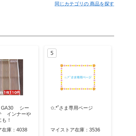
同じカテゴリの 商品を探す
A6 GA30 シー
✩.*˚さま専用ページ
テ インナーや
にも！
ア在庫：
4038
マイストア在庫：
3536