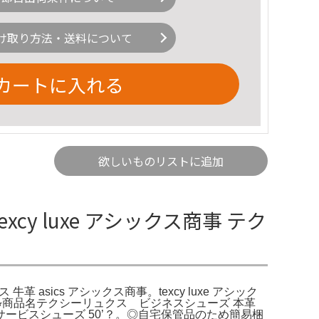
け取り方法・送料について
カートに入れる
欲しいものリストに追加
y luxe アシックス商事 テク
 牛革 asics アシックス商事。texcy luxe アシック
⭐︎商品名テクシーリュクス ビジネスシューズ 本革
sh サービスシューズ 50’？。◎自宅保管品のため簡易梱