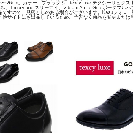
.5〜26cm。カラー···ブラック系。texcy luxe テクシーリュ
mberland スリーアイ。Vibram Arctic Grip ポ
ので、見落としのある場合がございます。Kasuフォロー割27.0
＊他サイトにも出品しているため、予告なく商品を変更または削