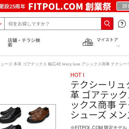
FITPOL.COM 創業祭
詳
開設25周年
マイストア
店舗・チラシ検
索
ズ 本革 ゴアテックス 幅広4E texcy luxe アシックス商事 テク
HOT !
テクシーリュ
革 ゴアテックス 
ックス商事 
シューズ メン
※FITPOL.COM 限定モデル