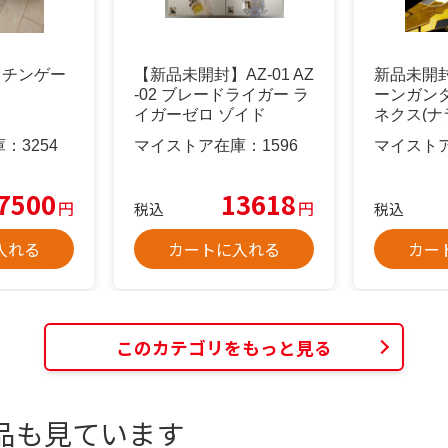
イチンゲー
【新品未開封】AZ-01 AZ
新品未開封
-02 ブレードライガー ラ
ーンガンダ
イガーゼロ ゾイド
ネクス(ナラ
庫：
3254
マイストア在庫：
1596
マイスト
7500
13618
円
円
税込
税込
入れる
カートに入れる
カー
このカテゴリをもっと見る
品も見ています