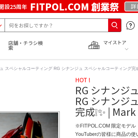
FITPOL.COM 創業祭
詳
開設25周年
マイストア
店舗・チラシ検
索
ュ スペシャルコーティング RG シナンジュ スペシャルコーティング完成❕✨ | 
HOT !
RG シナンジ
RG シナンジ
完成❕✨ | Mark
※FITPOL.COM 限定モデル
YouTuberの皆様に商品