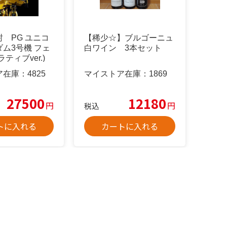
 PG ユニコ
【稀少☆】ブルゴーニュ
ム3号機 フェ
白ワイン 3本セット
ティブver.)
ア在庫：
4825
マイストア在庫：
1869
27500
12180
円
円
税込
トに入れる
カートに入れる