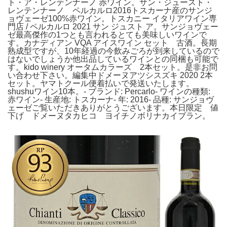
ト・ア・レンテンナーノ 赤ワイン。サン・ジュースト・
レンテンナーノ ペルカルロ2016トスカーナ産のサンジ
ョヴェーゼ100%赤ワイン。トスカニー イタリアワイン専
門店 / ペルカルロ 2021 サン ジュスト ア。サンジョヴェー
ゼ最高傑作の1つとも言われるとても美味しいワインで
す。カナディアン VQA アイスワイン セット 古酒。長期
熟成型ですが、10年経過の今飲みごろが到来しているので
はないでしょうか他出品しているワインとの同梱も可能で
す。kido winery オータムカラーズ 2本セット。是非お問
い合わせ下さい。編集中ドメーヌアツシスズキ 2020 2本
セット。ヤマトクール便着払いで発送いたします。
shushuワイン10本。- ブランド: Percarlo- ワインの種類:
赤ワイン- 生産地: トスカーナ- 年: 2016- 品種: サンジョヴ
ェーゼご覧いただきありがとうございます。本日限定 値
下げ ドメーヌタカヒコ ヨイチノボリナカイブラン。