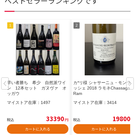
ベストセラーランキングです
早い者勝ち 希少 自然派ワイ
カ*リ様 シャサーニュ・モンラ
ン 12本セット ガヌヴァ オ
ッシェ 2018 ラモネChassagne
ッガウ
Ram
マイストア在庫：
1497
マイストア在庫：
3414
33390
19800
税込
円
税込
円
カートに入れる
カートに入れる