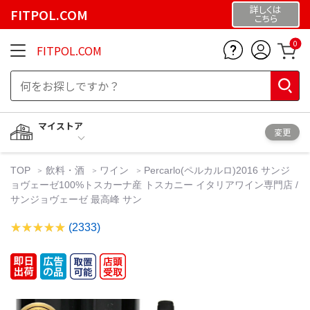
詳しくは
FITPOL.COM
こちら
0
FITPOL.COM
マイストア
変更
TOP
飲料・酒
ワイン
Percarlo(ペルカルロ)2016 サンジ
ョヴェーゼ100%トスカーナ産 トスカニー イタリアワイン専門店 /
サンジョヴェーゼ 最高峰 サン
(2333)