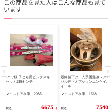
この商品を見た人はこんな商品も見て
います
フ*ワ様 子ども用ピンクスキー
最終値下げ！入手困難激レアス
セット135センチ
バル純正オプションエンケイホ
イール！
マイストア在庫：
2085
マイストア在庫：
1568
6675
7540
税込
円
税込
円