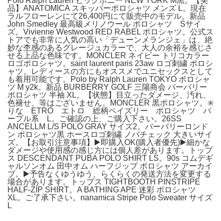
Polo Ralph Lauren ビックポニー NEW YORK M黒。【美
品】ANATOMICA スキッパーポロシャツ メンズ L。現在
ラルフローレンにて26,400円にて販売中のモデル。新品
John Smedley 最高級メリノウール ポロシャツ Sサイ
ズ。Vivienne Westwood RED RABEL ポロシャツ。公式ス
トアでも非常に人気の高い「デューンメランジェ」は、絶
妙な杢感のあるグレージュカラーで、大人の余裕を感じさ
せる上品な色味です。MONCLER ネイビー トリコカラー
ロゴポロシャツ。saint laurent paris 23aw ロゴ刺繍 ポロシ
ャツ。レディースの方にもオススメでユニセックスとして
も着用可能です。Polo by Ralph Lauren TOKYO ポロシャ
ツ M y2k。新品 BURBERRY GOLF 三陽商会 バーバリー
ポロシャツ 半袖 XL。【状態】目立ったダメージ、汚れ、
色褪せ、等はございません。MONCLER 黒ポロシャツ。✳️
りな ETRO エトロ 総柄ペイズリー ポロシャツ パ
ープル系 L。ご確認の上、ご購入下さい。26SS
ANCELLM L/S POLO GRAY サイズ2。バーバリーロンド
ン ポロシャツ黒 ホースロゴ刺繍 ノバチェック 大きいサイ
ズ。【お取引注意事項】▶️即購入OK(購入者優先)▶️細かな
ダメージや使用感の感じ方には個人差があります。トップ
ス DESCENDANT PUBA POLO SHIRT LS。90s コムデギ
ャルソンオム 田中オム ハーフジップ ポロシャツ アーカイ
ブ。▶️予告なくゆうゆう、らくらくの発送方法を変更する
場合があります。トップス TIGHTBOOTH PINSTRIPE
HALF-ZIP SHIRT。A BATHING APE 迷彩 ポロシャツ
XL。ご了承下さい。nanamica Stripe Polo Sweater サイズ
L