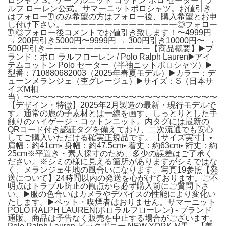
ロシャツ S。ケーブルニット コットン ポロ セーター | ラ
ルフ ローレン公式。サマーニットポロシャツ。お値引き
はフォロー割のみ希望の方はフォロー後、購入希望とお申
し付け下さい。ーーーーーーーーーーーーーー◎フォロー
割◎フォロー後コメントでお値引き致します！〜4999円
→ 200円引き5000円〜9999円 → 300円引き10000円〜 →
500円引きーーーーーーーーーーーーー【商品概要】▶️ブ
ランド：ポロ ラルフローレン / Polo Ralph Lauren▶️アイ
テムコットン Polo セーター（半袖ニットポロシャツ）▶️
型番：710880682003（2025年春夏モデル）▶️カラー：デ
ューンメランジェ（杢グレージュ）▶️サイズ：S（日本サ
イズM相
当）〜〜〜〜〜〜〜〜〜〜〜〜〜〜〜〜〜〜〜〜〜〜〜〜
【デザイン・特徴】2025年2月製造の最新・現行モデルで
す。通常の鹿の子素材とは一線を画す、しっとりとした手
触りのハイゲージ・コットンニット。内タグには最新の
QRコード付き認証タグを備えており、二次流通でも安心
してご購入いただける確実正規品です。【サイズ実寸】•
肩幅：約41cm• 身幅：約47,5cm• 着丈：約63cm• 裄丈：約
25cm※平置き・素人採寸のため、多少の誤差はご了承く
ださい。※シミの様に見える箇所がありますがシミではな
く、メランジェ生地の風合いになります。写真19参照【発
送について】24時間以内の発送を心がけております。ご不
明点はトラブル防止の観点から必ず購入前にご質問下さ
い。▶️服の色合いはカメラやデバイスの性能により変化い
たします。▶️ペット・喫煙者はおりません。サマーニット
POLO RALPH LAUREN(ポロラルフローレン) - ブランド
通販。商品は予告なく販売を中止する場合がございます。