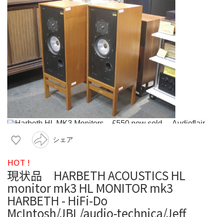
シェア
HOT !
現状品 HARBETH ACOUSTICS HL
monitor mk3 HL MONITOR mk3
HARBETH - HiFi-Do
McIntosh/JBL/audio-technica/Jeff