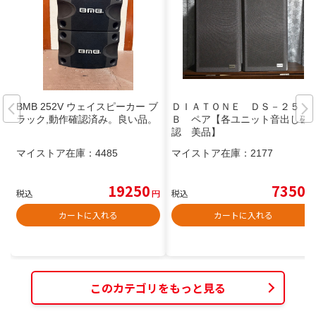
BMB 252V ウェイスピーカー ブ
ＤＩＡＴＯＮＥ ＤＳ－２５
ラック,動作確認済み。良い品。
Ｂ ペア【各ユニット音出し確
認 美品】
マイストア在庫：
4485
マイストア在庫：
2177
19250
7350
税込
円
税込
円
カートに入れる
カートに入れる
このカテゴリをもっと見る