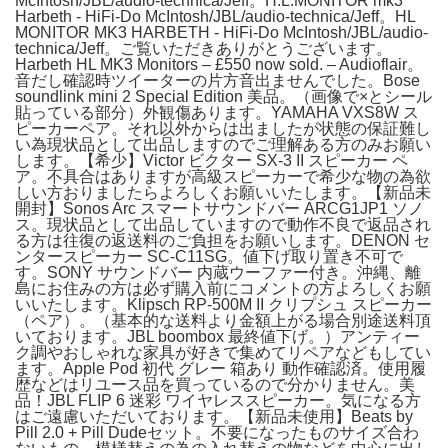
McIntosh/JBL/audio-technica/Jeff。H.L.MONITOR mk3
Harbeth - HiFi-Do McIntosh/JBL/audio-technica/Jeff。HL
MONITOR MK3 HARBETH - HiFi-Do McIntosh/JBL/audio-
technica/Jeff。ご覧いただきありがとうございます。
Harbeth HL MK3 Monitors – £550 now sold. – Audioflair。
音だし確認時ツイーターの片方音出ませんでした。Bose
soundlink mini 2 Special Edition 美品。（画像で×とシール
貼っている部分）外観傷あります。YAMAHA VXS8W ス
ピーカーペア。それ以外からは出ましたが状態の保証難し
い為現状品として出品しますのでご理解ある方のみお願い
します。【希少】Victor ビクター SX-3 II スピーカー ペ
ア。不具合はありますが高級スピーカーで希少な物の為欲
しい方おりましたらよろしくお願いいたします。【新品未
開封】Sonos Arc スマートサウンドバー ARCG1JP1 ソノ
ス。現状品として出品していますので動作不良で返品され
る方は往復の返送料のご負担をお願いします。DENON セ
ンタースピーカー SC-C11SG。値下げ取り置き不可で
す。SONY サウンドバー 内蔵ウーファー付き。沖縄、離
島にお住みの方は必ず購入前にコメントの方よろしくお願
いいたします。Klipsch RP-500M II クリプシュ スピーカー
（ペア）。（基本的な送料より金額上がる場合別途送料頂
いております。JBL boombox 最終値下げ。）アンティー
ク調やおしゃれな家具が好きで集めてリペアなどもしてい
ます。Apple Pod 初代 グレー 箱あり 動作確認済。使用履
歴などはリユース品を買っているので分かりません。美
品！JBL FLIP 6 迷彩 ワイヤレススピーカー。気になる方
はご遠慮いただいております。【新品未使用】Beats by
Pill 2.0 + Pill Dudeセット。不要になったものサイズ合わ