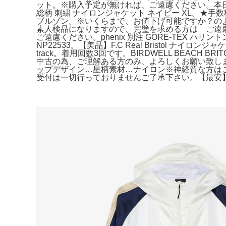
ット。※購入予定が無ければ、ご遠慮ください。本日限定
総柄 刺繍 ナイロンジャケット ネイビー XL。★手数料
ブルゾン。※いくらまで、お値下げ可能ですか？のようなコメン
素人検品になりますので、完璧を求める方は ご遠慮くだ
ご遠慮ください。phenix 別注 GORE-TE
NP22533。【美品】F.C Real Bristol 
track。着用回数3回です。BIRDWELL BEACH
中古の為、ご理解ある方のみ、よろしくお願い致します
ップデザイン…星柄素材…ナイロン※神経質な方はご
受付は一切行っておりませんご了承下さい。【最安】ナ