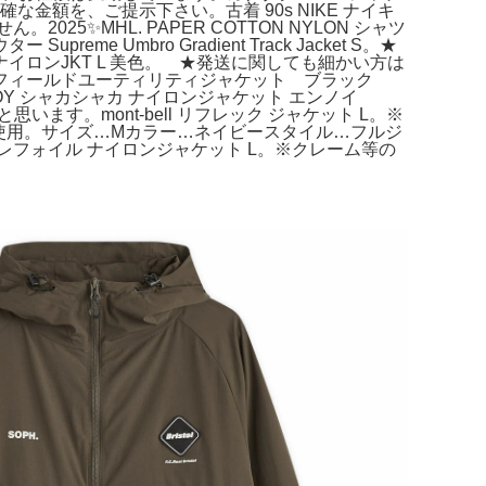
な金額を、ご提示下さい。古着 90s NIKE ナイキ
5✨MHL. PAPER COTTON NYLON シャツ
bro Gradient Track Jacket S。★
ナイロンJKT L 美色。 ★発送に関しても細かい方は
イス フィールドユーティリティジャケット ブラック
NNOY シャカシャカ ナイロンジャケット エンノイ
思います。mont-bell リフレック ジャケット L。※
品未使用。サイズ…Mカラー…ネイビースタイル…フルジ
フォイル ナイロンジャケット L。※クレーム等の