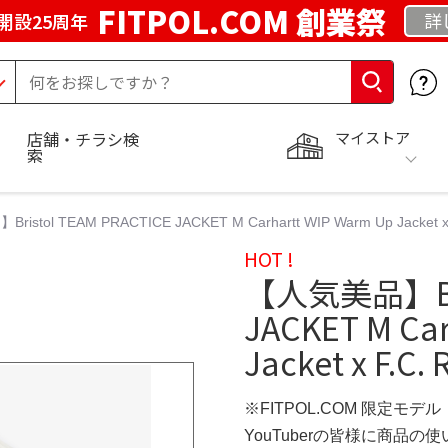
FITPOL.COM 創業祭
詳
開設25周年
マイストア
店舗・チラシ検
索
stol TEAM PRACTICE JACKET M Carhartt WIP Warm Up Jacket x F.C.
HOT !
【人気美品】Bris
JACKET M Car
Jacket x F.C. R
※FITPOL.COM 限定モデル
YouTuberの皆様に商品