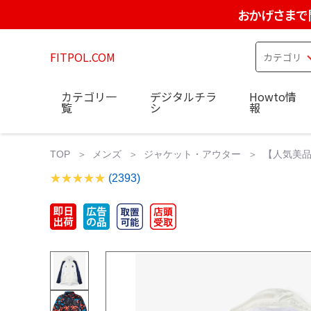
おかげさまで
FITPOL.COM
カテゴリ一
デジタルチラ
Howto情
覧
シ
報
TOP
メンズ
ジャケット・アウター
【人気美品】Bri
(2393)