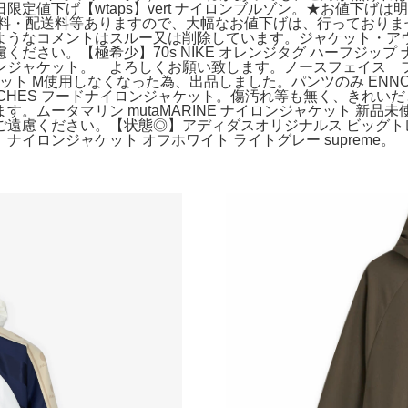
値下げ【wtaps】vert ナイロンブルゾン。★お値下げは明確
・配送料等ありますので、大幅なお値下げは、行っておりません。202
トはスルー又は削除しています。ジャケット・アウター Supreme Um
さい。【極希少】70s NIKE オレンジタグ ハーフジップ 
X ハリントンジャケット。 よろしくお願い致します。ノースフェ
ナイロンジャケット M使用しなくなった為、出品しました。パンツのみ E
 BRITCHES フードナイロンジャケット。傷汚れ等も無く、きれいだと
。ムータマリン mutaMARINE ナイロンジャケット 新
遠慮ください。【状態◎】アディダスオリジナルス ビッグトレ
イロンジャケット オフホワイト ライトグレー supreme。