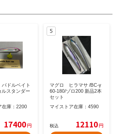
】パドルベイト
マグロ ヒラマサ /BC-γ
ーカルスタンダー
60-180/ゾロ200 新品2本
セット
ア在庫：
2200
マイストア在庫：
4590
17400
12110
円
円
税込