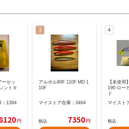
アーセッ
アルボル90F 110F MD 1
【未使用
レントキ
10F
190 ロ
ド
庫：
1384
マイストア在庫：
3464
マイスト
8120
7350
円
円
税込
税込