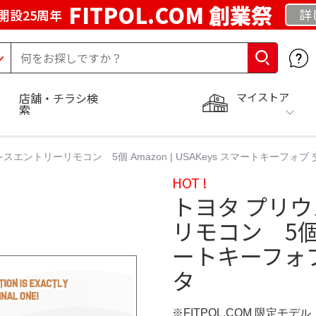
FITPOL.COM 創業祭
詳
開設25周年
マイストア
店舗・チラシ検
索
ントリーリモコン 5個 Amazon | USAKeys スマートキーフォブ 交換
HOT !
トヨタ プリ
リモコン 5個 A
ートキーフォブ 
タ
※FITPOL.COM 限定モデル