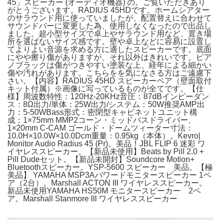
45」スピーカー (オーディオ機器) の。ご覧いただきあり
がとうございます。RADIUS 45HDです。ホームシアター
のサラウンド用に使っていましたが、配置替えに合わせて
サウンドバーに変更した為、使用しなくなったので出品し
ました。超小型サイズで卓上やサラウンド用など、置き場
所を選ばないサイズ感です。壁や卓上などに容易に設置し
てよりよい音源を求める方に適したスピーカーです。底面
にやや擦り傷がありますが、それ以外はきれいです。ピア
ノブラックは傷がつきやすい塗装な上、経年による細かい
傷や汚れがあります。こちらをを気になさる方はご遠慮下
さい。【内容】RADIUS 45HD スピーカーペア（壁面取付
キット付属）※画像に写っているものが全てです。【仕
様】周波数特性：120Hz-20KHz音圧：87dBインピーダン
ス：8Ω出力/単体：25W出力/システム：50W推奨AMP出
力：5-50WBass形式：密閉型キャビネットユニット構
成：1×75mm MMP2コーン・ミッドバスドライバー、
1×20mm C-CAM ゴールド・ドームツィーター寸法：
10.0H×10.0W×10.0Dcm重量：0.95kg（本体）。Kevro|
Monitor Audio Radius 45 (Pr)。美品！JBL FLIP 6 迷彩 ワ
イヤレススピーカー。【新品未使用】Beats by Pill 2.0 +
Pill Dudeセット。【新品未開封】Soundcore Motion+
Bluetoothスピーカー。YSP-5600 スピーカー 美品。【極
美品】 YAMAHA MSP3Aパワードモニタースピーカー 1ペ
ア（2台）。Marshall ACTON III ワイヤレススピーカー。
新品未使用YAMAHA HS50M モニタースピーカー 2ペ
ア。Marshall Stanmore III ワイヤレススピーカー