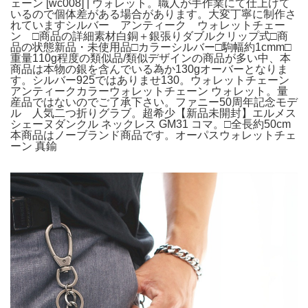
ェーン [wc008] | ウォレット。職人が手作業にて仕上げて
いるので個体差がある場合があります。大変丁寧に制作さ
れていますシルバー アンティーク ウォレットチェー
ン □商品の詳細素材白銅＋銀張りダブルクリップ式□商
品の状態新品・未使用品□カラーシルバー□駒幅約1cmm□
重量110g程度の類似品/類似デザインの商品が多い中、本
商品は本物の銀を含んでいる為か130gオーバーとなりま
す。シルバー925ではありませ130。ウォレットチェーン
アンティークカラーウォレットチェーン ウォレット。量
産品ではないのでご了承下さい。ファニー50周年記念モデ
ル 人気二つ折りグラブ。超希少【新品未開封】エルメス
シェーヌダンクル ネックレス GM31 コマ。□全長約50cm
本商品はノーブランド商品です。オーパスウォレットチェ
ーン 真鍮