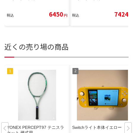
6450
7424
税込
円
税込
円
近くの売り場の商品
YONEX PERCEPT97 テニスラ
Switchライト本体イエロー
ケット 硬式用