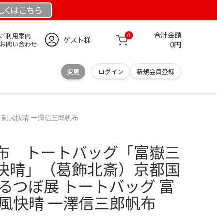
しくは
こちら
合計金額
ご利用案内
0
ゲスト様
0円
お問い合わせ
変更
ログイン
新規会員登録
 凱風快晴 一澤信三郎帆布
布 トートバッグ「富嶽三
快晴」（葛飾北斎）京都国
るつぼ展 トートバッグ 富
凱風快晴 一澤信三郎帆布