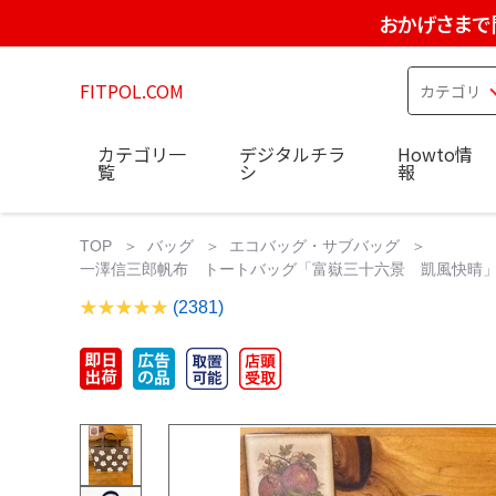
おかげさまで
FITPOL.COM
カテゴリ一
デジタルチラ
Howto情
覧
シ
報
TOP
バッグ
エコバッグ・サブバッグ
一澤信三郎帆布 トートバッグ「富嶽三十六景 凱風快晴」（
(2381)