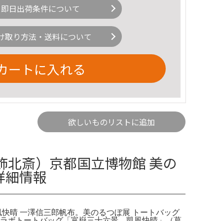
即日出荷条件について
け取り方法・送料について
カートに入れる
欲しいものリストに追加
飾北斎）京都国立博物館 美の
詳細情報
風快晴 一澤信三郎帆布。美のるつぼ展 トートバッグ
コラボトートバッグ「富嶽三十六景 凱風快晴」（葛