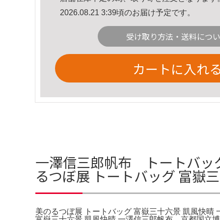
2026.08.21 3:39頃のお届け予定です。
受け取り方法・送料につ
カートに入れ
一澤信三郎帆布 トートバッ
るつぼ展 トートバッグ 富嶽
美のるつぼ展 トートバッグ 富嶽三十六景 凱風快晴
富嶽三十六景 凱風快晴 一澤信三郎帆布。京都国