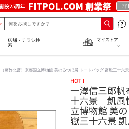
FITPOL.COM 創業祭
詳
開設25周年
マイストア
店舗・チラシ検
索
葛飾北斎）京都国立博物館 美のるつぼ展 トートバッグ 富嶽三十六景
HOT !
一澤信三郎帆
十六景 凱風
立博物館 美の
嶽三十六景 