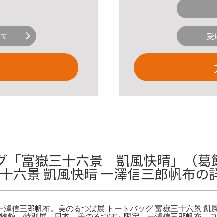
いて
受
る
グ「富嶽三十六景 凱風快晴」（葛
三十六景 凱風快晴 一澤信三郎帆布の
 一澤信三郎帆布。美のるつぼ展 トートバッグ 富嶽三十六景 凱
立博物館 特別展「日本、美のるつぼ」限定 一澤信三郎帆布 