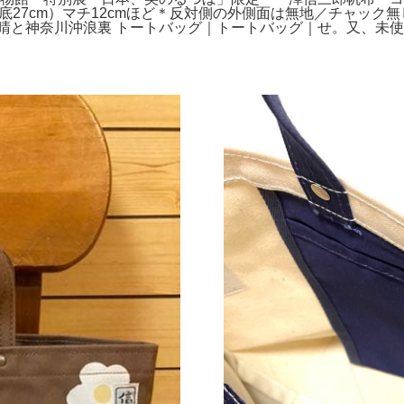
m・底27cm）マチ12cmほど＊反対側の外側面は無地／チャッ
快晴と神奈川沖浪裏 トートバッグ｜トートバッグ｜せ。又、未