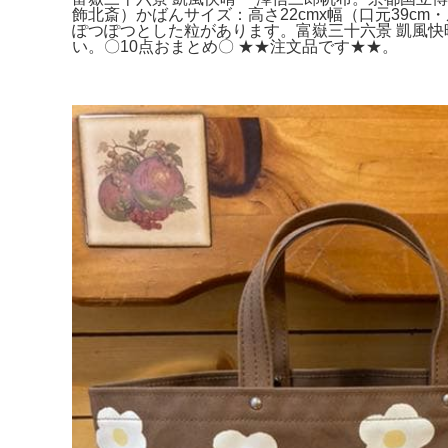
飾北斎）かばんサイズ：高さ22cmx幅（口元39c
ぽつぽつとした粒があります。富嶽三十六景 凱風
い。〇10点おまとめ〇 ★★注文品です★★。