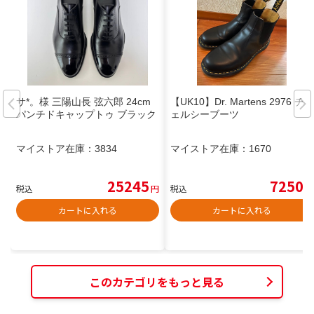
サ*。様 三陽山長 弦六郎 24cm
【UK10】Dr. Martens 2976 チ
パンチドキャップトゥ ブラック
ェルシーブーツ
マイストア在庫：
3834
マイストア在庫：
1670
25245
7250
税込
円
税込
円
カートに入れる
カートに入れる
このカテゴリをもっと見る