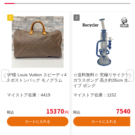
M*様 Louis Vuitton スピーディ4
☆送料無料☆ 究極リサイクラー
0 ボストンバッグ モノグラム
ガラスボング 高さ約35cm 水パ
イプ ボング
マイストア在庫：
4419
マイストア在庫：
1152
15370
7540
税込
円
税込
円
カートに入れる
カートに入れる