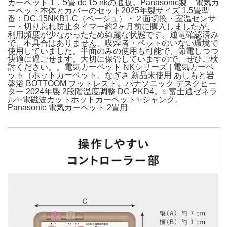
カーペット 1．5畳 dc 15 nkの通販。Panasonic製 電気カ
ーペット本体とカバーのセット2025年製サイズ 1.5畳型
番：DC-15NKB1-C（ベージュ）・２面切換・室温センサ
ー・切り忘れ防止タイマー約2ヶ月前に購入しましたが、
利用頻度が少なかったため綺麗な状態です。通電確認済み
で、不具合はありません。喫煙者・ペットのいない環境で
使用していました。半面のみの使用も可能で、節電しつつ
快適に過ごせます。大切に保管していますので、ぜひご検
討ください。。電気カーペット NKシリーズ | 電気カーペ
ット（ホットカーペット。なぎさ 新品未使用 あしもと岩
盤浴 BOTTOOM フットレスト。パナソニック デスクヒー
ター 2024年製 2段階温度調整 DC-PKD4。✨富士通ゼネラ
ル✨電磁波カットホットカーペット✨ジャンク。
Panasonic 電気カーペット 2畳用