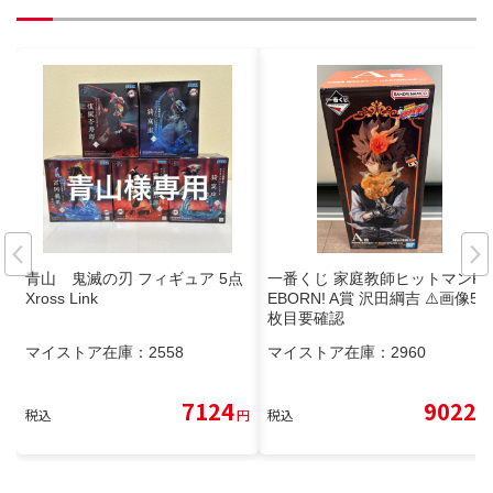
青山 鬼滅の刃 フィギュア 5点
一番くじ 家庭教師ヒットマンR
Xross Link
EBORN! A賞 沢田綱吉 ⚠️画像5
枚目要確認
マイストア在庫：
2558
マイストア在庫：
2960
7124
9022
税込
円
税込
円