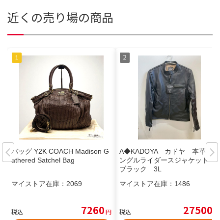
近くの売り場の商品
バッグ Y2K COACH Madison G
A◆KADOYA カドヤ 本革 シ
athered Satchel Bag
ングルライダースジャケット
ブラック 3L
マイストア在庫：
2069
マイストア在庫：
1486
7260
27500
税込
円
税込
円