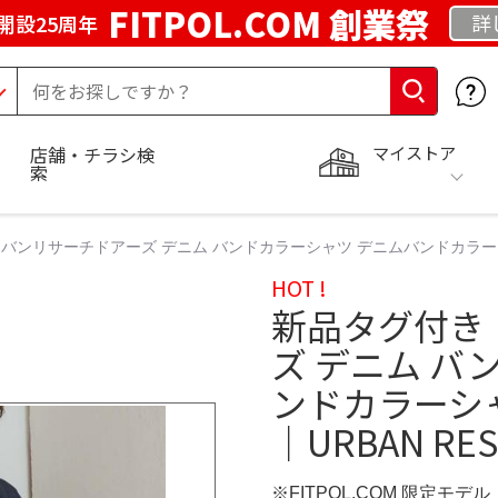
FITPOL.COM 創業祭
詳
開設25周年
マイストア
店舗・チラシ検
索
ンリサーチドアーズ デニム バンドカラーシャツ デニムバンドカラーシャツ
HOT !
新品タグ付き
ズ デニム バ
ンドカラーシ
｜URBAN RES
※FITPOL.COM 限定モデル