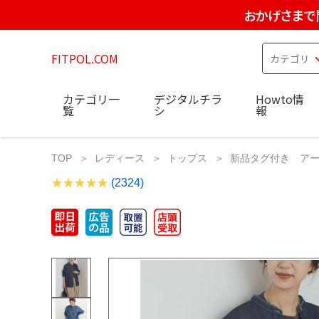
おかげさまで
FITPOL.COM
カテゴリ一
デジタルチラ
Howto情
覧
シ
報
TOP
レディース
トップス
新品タグ付き アーバ
(2324)