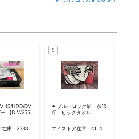
 VHS/HDD/DV
⚫︎ ブルーロック展 糸師
 【D-W255
冴 ビッグタオル
ア在庫：
2583
マイストア在庫：
4114