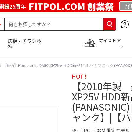
FITPOL.COM 創業祭
詳
開設25周年
マイストア
店舗・チラシ検
索
製 美品】Panasonic DMR-XP25V HDD新品1TB パナソニック(PAN
HOT !
【2010年製 美
XP25V HD
(PANASONI
ャンク】|【
※FITPOL.COM 限定モデル