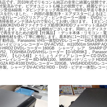
品です。2010年式でリモコンも純正の非常に綺麗な状態です。
調対策済みです。ビデオユニットも極上の状態です。綺麗なデッ
・地デジ受信&録画・ダビングチェック再生停止一時停止早送り巻
ンスを行いました。・内部の基盤洗浄・エアダスターによるほ
走行レーンのグリスアップ・ピンチローラー清掃・ DVDピ
掃各部メンテ済みなので安心してお使い頂けます。【ダビング】
D-RW録画OKDVD-Rファイナライズ処理OKHDDフォーマット
枚同封します。ダビングには相性がございます。同封したディス
ーで再生するための処理【付属品】・デッキ本体・リモコン・電池
材を使い丁寧に梱包します。基本的に1〜2日にて発送可能です。。Y
品。Panasonic VHS一体型DVDレコーダー DIGA DMR-XW
ビジョンレコーダー DV-ACV52。m110501m SHARP AQU
HRD2 DVDレコーダー 160GB シャープ。レア SHARP D
52。TOSHIBA DVD/VHSレコーダー【D-VDR9K】。Panaso
XP25V。【ちひろ様】 とうしょう メディア レコーダー CD DVDか
ーレイレコーダー BD-WW1100。M9599 パナソニック HDD/DV
EGZA RD-R100 DVDレコーダー 320GB。VHS/HDD/DVD
014年製。シャープ DV-ACV52 HDD・DVD・ビデオ一体型レコー