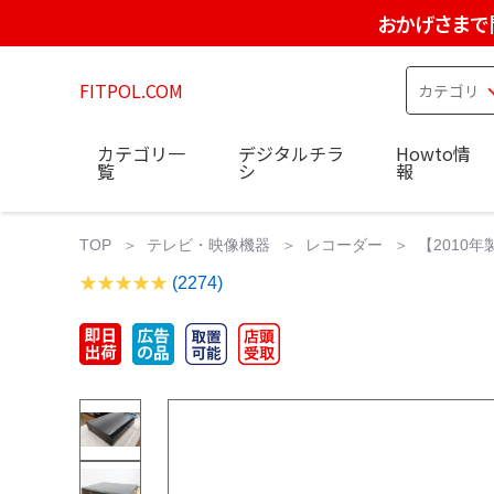
おかげさまで
FITPOL.COM
カテゴリ一
デジタルチラ
Howto情
覧
シ
報
TOP
テレビ・映像機器
レコーダー
【2010年
(2274)