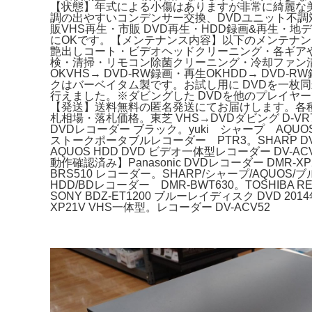
【状態】年式による小傷はありますが非常に綺麗な美
調の出やすいコンデンサー交換、DVDユニット不
販VHS再生・市販 DVD再生・HDD録画&再生
にOKです。【メンテナンス内容】以下のメンテナ
艶出しコート・ビデオヘッドクリーニング・各ギアや
検・清掃・リモコン除菌クリーニング・冷却ファン清
OKVHS→ DVD-RW録画・再生OKHDD→ DV
クはバーベイタム製です。お試し用に DVDを一
行えました。※ダビングした DVDを他のプレイヤ
【発送】送料無料の匿名発送にてお届けします。各種梱包
札相場・落札価格。東芝 VHS→DVDダビング D-VR7 動作
DVDレコーダー ブラック。yuki シャープ AQUOSハイ
ストークポータブルレコーダー PTR3。SHARP DV-
AQUOS HDD DVD ビデオ一体型レコーダー DV-ACV
動作確認済み】Panasonic DVDレコーダー DMR-
BRS510 レコーダー。SHARP/シャープ/AQUOS/ブル
HDD/BDレコーダー DMR-BWT630。TOSHIBA R
SONY BDZ-ET1200 ブルーレイディスク DVD 2
XP21V VHS一体型。レコーダー DV-ACV52