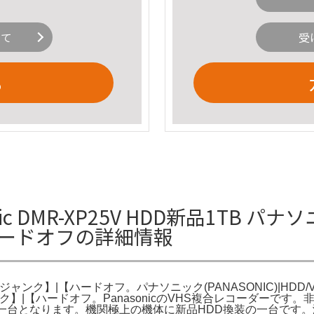
いて
受
る
 DMR-XP25V HDD新品1TB パナソニ
ハードオフの詳細情報
ダー【ジャンク】|【ハードオフ。パナソニック(PANASONIC)|H
ャンク】|【ハードオフ。PanasonicのVHS複合レコーダーです
一台となります。機関極上の機体に新品HDD換装の一台です