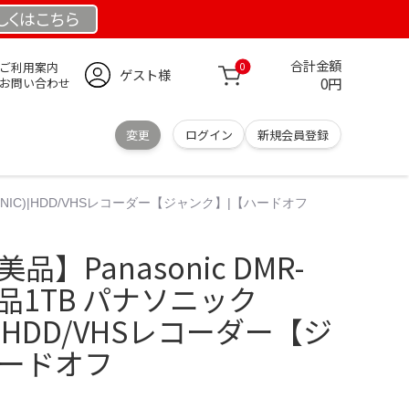
しくは
こちら
合計金額
ご利用案内
0
ゲスト様
0円
お問い合わせ
変更
ログイン
新規会員登録
ASONIC)|HDD/VHSレコーダー【ジャンク】|【ハードオフ
品】Panasonic DMR-
D新品1TB パナソニック
C)|HDD/VHSレコーダー【ジ
ハードオフ