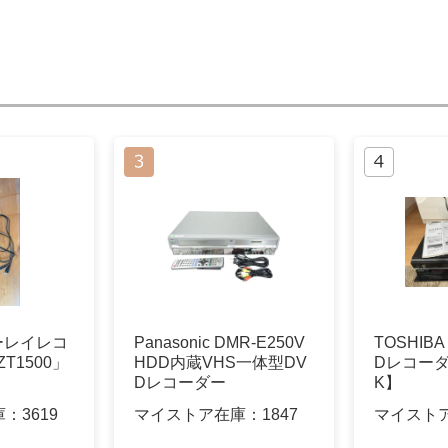
ーレイレコ
Panasonic DMR-E250V
TOSHIBA
T1500」
HDD内蔵VHS一体型DV
Dレコーダー
Dレコーダー
K】
庫：
3619
マイストア在庫：
1847
マイスト