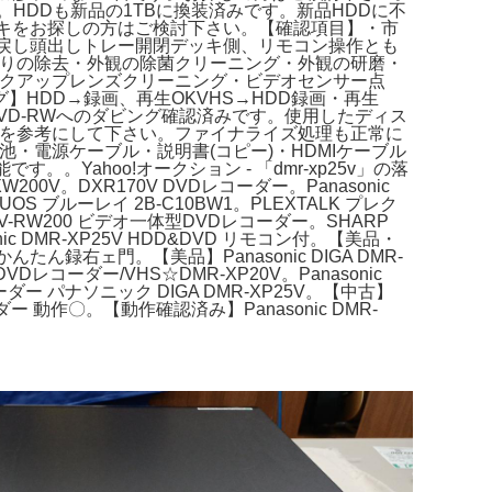
HDDも新品の1TBに換装済みです。新品HDDに不
キをお探しの方はご検討下さい。【確認項目】・市
き戻し頭出しトレー開閉デッキ側、リモコン操作とも
こりの除去・外観の除菌クリーニング・外観の研磨・
ックアップレンズクリーニング・ビデオセンサー点
HDD→録画、再生OKVHS→HDD録画・再生
済みDVD-RWへのダビング確認済みです。使用したディス
クを参考にして下さい。ファイナライズ処理も正常に
・電源ケーブル・説明書(コピー)・HDMIケーブル
ahoo!オークション - 「dmr-xp25v」の落
200V。DXR170V DVDレコーダー。Panasonic
OS ブルーレイ 2B-C10BW1。PLEXTALK プレク
V-RW200 ビデオ一体型DVDレコーダー。SHARP
nic DMR-XP25V HDD&DVD リモコン付。【美品・
んたん録右ェ門。【美品】Panasonic DIGA DMR-
Dレコーダー/VHS☆DMR-XP20V。Panasonic
レコーダー パナソニック DIGA DMR-XP25V。【中古】
ダー 動作〇。【動作確認済み】Panasonic DMR-