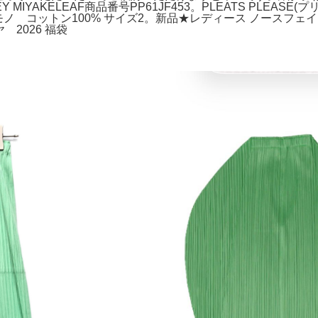
 MIYAKELEAF商品番号PP61JF453。PLEATS PLEASE(
 コットン100% サイズ2。新品★レディース ノースフェイス 
 2026 福袋