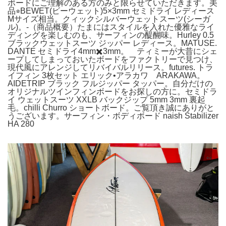
ボードにご理解のある方のみと限らせていただきます。美
品⭐︎BEWET(ビーウェット)5×3mm セミドライ レディース
Mサイズ相当。クィックシルバーウェットスーツ(シーガ
ル)。-（商品概要）たまにはスタイルを入れた優雅なライ
ディングを楽しむのも、サーフィンの醍醐味。Hurley 0.5
ブラックウェットスーツ ジッパー レディース。MATUSE.
DANTE セミドライ4mm✖️3mm。 ティミーが大昔にシェ
ープしてしまっておいたボードをファクトリーで見つけ、
現代風にアレンジしてリバイバルリリース。futures. トラ
イフィン 3枚セット エリック•アラカワ ARAKAWA。
AIDETRIP ブラック フルジッパー タッパー。自分だけの
オリジナルツインフィンボードをお探しの方に。セミドラ
イ ウェットスーツ XXLB バックジップ 5mm 3mm 裏起
毛。chilli Churro ショートボード。ご覧頂き誠にありがと
うございます。サーフィン・ボディボード naish Stabilizer
HA 280