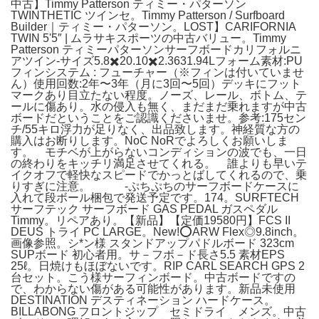
中古】Timmy Patterson ティミー・パターソン
TWINTHETIC ツインセ。Timmy Patterson / Surfboard
Builder｜ティミー・パターソン。LOST】CARIFORNIA
TWIN 5'5″ | ムラサキスポーツの中古バリュー。Timmy
Patterson ティミーパターソンサーフボードカリフォルニ
アツイン-サイズ5.8✖️20.10✖️2.3631.94Lフォーム素材:PU
フィンシステム : フューチャー（※フィンは付いていませ
ん）使用回数:2年〜3年（月に3回〜5回）デッキにフット
マークあり目立たない程度。ノーズ、レール、ボトム、テ
ールに傷あり。水の侵入も無く、まだまだ乗れますが中古
ボードだということをご認識くださいませ。参考:175セン
チ/55キロ浮力が足りなく、出品致します。神経質な方の
購入はお断りします。NoC NoRでよろしくお願いしま
す。 モチベが上がらないコンディションの波でも、一日
の終わりをキッチリ満足させてくれる。 誰よりも早いテ
イクオフで軽快なスピードでかっとばしてくれるので、乗
りすぎに注意。 -ぷちぷちのサーフボードケースに
入れて段ボール梱包で発送予定です。174。SURFTECH
サーフテック サーフボード GAS PEDAL ガスペダル
Timmy。リペアあり。【新品】【定価19580円】FCS II
DEUS トライ PC LARGE。New!⭕️ARW Flex◎9.8inch。
画像参照。シ*ン様 スタンドアップパドルボード 323cm
SUPボード 初心者用。サ－フボ－ド長さ5.5 素材EPS
25ℓ。日焼けもほぼないです。RIP CARL SEARCH GPS 2
台セット。こう様サーフィンボード。中古ボードですの
で、わからない傷がある可能性があります。新品未使用
DESTINATION デスティネーション ハードケース。
BILLABONG フロントジップ セミドライ メンズ。中古