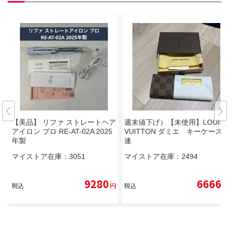
【美品】 リファ ストレートヘア
週末値下げ）【未使用】LOUIS
アイロン プロ RE-AT-02A 2025
VUITTON ダミエ キーケース 6
年製
連
マイストア在庫：
3051
マイストア在庫：
2494
9280
6666
税込
円
税込
円