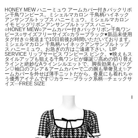
HONEY MEW ハニーミュウ アームカバー付きバックリボ
ン千鳥ワンピース。ミシェルマカロン 千鳥柄ハイネック
アンサンブルトップス ハニーミュウ。ミシェルマカロン
イモ ビッグリボンアンサンブルトップス ハニー。
○HONEY MEW○アームカバー付きバックリボン千鳥ワン
ピース○サイズフリーサイズ○カラーブラック♥︎︎新品未使用
タグ付き☆発送まで10日前後お時間いただいております。
ミシェルマカロン 千鳥柄ハイネックアンサンブルトップ
ス ハニーミュウ。お急ぎの方はご遠慮下さい。LIP
SERVICE リップサービス ワンピース ピンク。♥︎︎映えもス
タイルアップも狙える千鳥ワンピが爆誕♡高めの切り替え
ラインと絶妙なAラインシルエットで、脚長効果もバツグ
ン♡袖口のフレア＆アームカバーで二の腕も華奢見え✨ア
ームカバーを外せば薄手ニットだから、春夏にも着れちゃ
う優秀アイテムです♡カラー···ブラック系柄···チェックサ
イズ···FREE SIZE