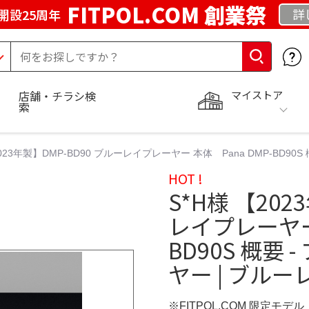
FITPOL.COM 創業祭
詳
開設25周年
マイストア
店舗・チラシ検
索
2023年製】DMP-BD90 ブルーレイプレーヤー 本体 Pana DMP-BD
HOT !
S*H様 【202
レイプレーヤー 
BD90S 概要
ヤー | ブル
※FITPOL.COM 限定モデル