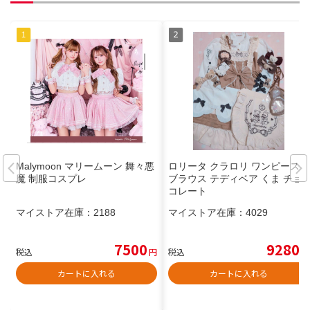
Malymoon マリームーン 舞々悪
ロリータ クラロリ ワンピース
魔 制服コスプレ
ブラウス テディベア くま チョ
コレート
マイストア在庫：
2188
マイストア在庫：
4029
7500
9280
税込
円
税込
円
カートに入れる
カートに入れる