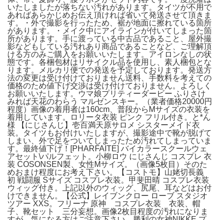
いたしましたが落ちない汚れがあります。タイツが不用で
あればあらかじめお伝え頂ければ省いて発送させて頂きま
す。・外で撮影を行ったため、裾が地面に擦れている箇所
があります。・メイク中にアイラインが付いてしまった箇
所があります。手に渡っている中古品であること、屋外撮
影などもしている汚れあり商品であることなど、ご理解頂
ける方のみご購入をお願いいたします。アイロンなしの状
態です。各梱包材はリサイクル品を使用し、素人梱包とな
ります。メルカリ便での発送を予定しております。発送方
法の変更は受け付けておりません送料、手数料を考えての
価格のため値下げ交渉は受け付けておりません。よろしく
お願いいたします。ウマ娘プリティーダービー ふりさけ
みれば天花のわらう マルゼンスキー。（業者価格20000円
程度）画像の着用者は160cm、普段からMサイズの衣装を
着用しています。ロリータ衣装 ピンク フリル付き。と*ん
様 【にじさんじ】壱百満天原サロメ シスターメイド衣
装。タイツもお付けいたしますが、撮影途中で靴が脱げて
しまい、外で足をついてしまったため汚れてしまっていま
す。最終値下げ！[PHARFAITE] バイカラースクールウェ
アセット\パルフェット。小柳ロウ にじさんじ コスプレ 衣
装 COSONSEN製、女性Mサイズ。（画像5枚目）そのた
めおまけ程度にお考え下さい。【コストモ】山姥切長義
初 戦闘服 Sサイズ コスプレ衣装。甲斐田晴 コスプレ衣装
ウィッグ付き。上記以外のウィッグ、尻尾、耳などはお付
けできません。【公式】レイブンクロー ローブ スタジオ
ツアー XXS。フリーナ 原神 コスプレ衣装 衣装、帽
子、靴セット 三分妄想。画像2枚目程度の汚れになりま
すが、気になる方はご注意下さい。勝利の女神NIKKE プ