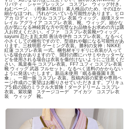
リバティ シャープレッスン コスプレ ウィッグ付き。
ねむページ。（画像3.4枚目）素人検品のため、そのほか
細かなほつれ、汚れがついている可能性があります。ヒロ
アカ ロディ・ソウル コスプレ 衣装 ウィッグ。崩壊スター
レイル アグライア コスプレ 衣装、靴、ウィッグ。細かな
点が気になる神経質な方や完璧なお品物をお求めの方は購
入お控えください。イファ コスプレ衣装靴+ウィッグ。
sayumi 忍たま乱太郎 善法寺伊作 コスプレ衣装。なるべく
小さくしての梱包ですので、型崩れや皺になる可能性があ
ります。三枝明那 ゲーミング衣装。勝利の女神：NIKKE
紅蓮 コスプレ衣装 一式。梱包材ギリギリに衣装が入って
いる場合がありますので、開封の際にハサミやカッターな
どを使用される場合は衣装を傷付けないようにご注意くだ
さい。風楽奏斗 コスプレ衣装。FF7 ユフィ コスプレ衣装
靴 ウィッグ 武器 フルセット。なるべく送料のかからない
ように発送いたします。新品未使用「眠る薔薇園 II 黒
傘」。一期一振 コスプレ 衣装。投稿内容の変更や専用ペ
ージ作成のご要望はお断りさせていただきます。プリキュ
ア5 鏡の国のミラクル大冒険！ダークドリーム コスプレ
衣装。紫吹蘭 ステージコーデ アイカツ コスプレ衣
装 ウィッグ 靴。