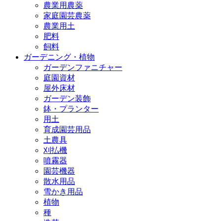
農業用農薬
家庭園芸農薬
農業用土
肥料
飼料
ガーデニング・植物
ガーデンファニチャー
庭園資材
屋外床材
ガーデン装飾
鉢・プランター
用土
育成園芸用品
土農具
刈払機
噴霧器
園芸機器
散水用品
雪かき用品
植物
種