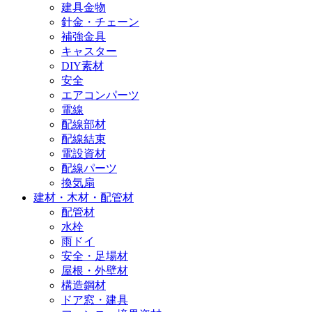
建具金物
針金・チェーン
補強金具
キャスター
DIY素材
安全
エアコンパーツ
電線
配線部材
配線結束
電設資材
配線パーツ
換気扇
建材・木材・配管材
配管材
水栓
雨ドイ
安全・足場材
屋根・外壁材
構造鋼材
ドア窓・建具