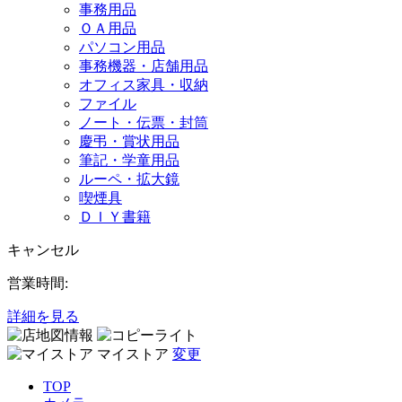
事務用品
ＯＡ用品
パソコン用品
事務機器・店舗用品
オフィス家具・収納
ファイル
ノート・伝票・封筒
慶弔・賞状用品
筆記・学童用品
ルーペ・拡大鏡
喫煙具
ＤＩＹ書籍
キャンセル
営業時間:
詳細を見る
マイストア
変更
TOP