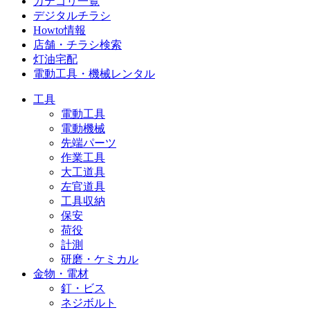
カテゴリ一覧
デジタルチラシ
Howto情報
店舗・チラシ検索
灯油宅配
電動工具・機械レンタル
工具
電動工具
電動機械
先端パーツ
作業工具
大工道具
左官道具
工具収納
保安
荷役
計測
研磨・ケミカル
金物・電材
釘・ビス
ネジボルト