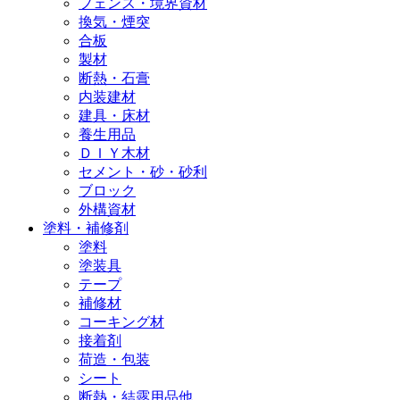
フェンス・境界資材
換気・煙突
合板
製材
断熱・石膏
内装建材
建具・床材
養生用品
ＤＩＹ木材
セメント・砂・砂利
ブロック
外構資材
塗料・補修剤
塗料
塗装具
テープ
補修材
コーキング材
接着剤
荷造・包装
シート
断熱・結露用品他