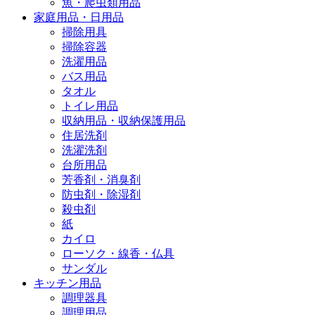
魚・爬虫類用品
家庭用品・日用品
掃除用具
掃除容器
洗濯用品
バス用品
タオル
トイレ用品
収納用品・収納保護用品
住居洗剤
洗濯洗剤
台所用品
芳香剤・消臭剤
防虫剤・除湿剤
殺虫剤
紙
カイロ
ローソク・線香・仏具
サンダル
キッチン用品
調理器具
調理用品